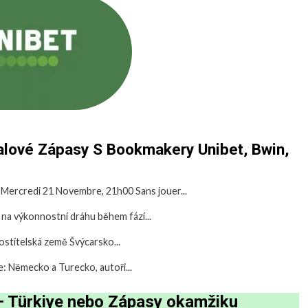
alové Zápasy S Bookmakery Unibet, Bwin,
 Mercredi 21 Novembre, 21h00 Sans jouer...
na výkonnostní dráhu během fází...
stitelská země Švýcarsko...
: Německo a Turecko, autoři...
– Türkiye nebo Zápasy okamžiku