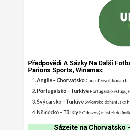
Předpovědi A Sázky Na Další Fotb
Parions Sports, Winamax:
Anglie – Chorvatsko
Coup d’envoi du match :
Portugalsko – Türkiye
Portugalsko vstupuje 
Švýcarsko – Türkiye
Švýcarsko dohání Jako ho
Německo – Türkiye
Odrazový můstek do finále
Sázejte na Chorvatsko 