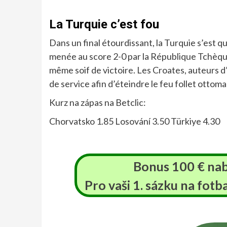
La Turquie c’est fou
Dans un final étourdissant, la Turquie s’est qu
menée au score 2-0 par la République Tchèque.
même soif de victoire. Les Croates, auteurs 
de service afin d’éteindre le feu follet ottoma
Kurz na zápas na Betclic:
Chorvatsko 1.85 Losování 3.50 Türkiye 4.30
Bonus 100 € na
Pro vaši 1. sázku na fotb