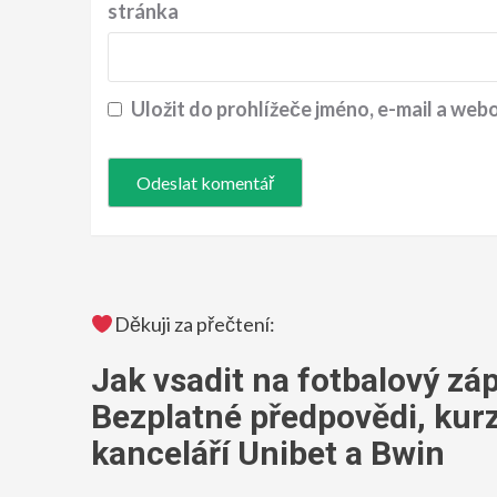
stránka
Uložit do prohlížeče jméno, e-mail a we
Děkuji za přečtení:
Jak vsadit na fotbalový zá
Bezplatné předpovědi, kurz
kanceláří Unibet a Bwin