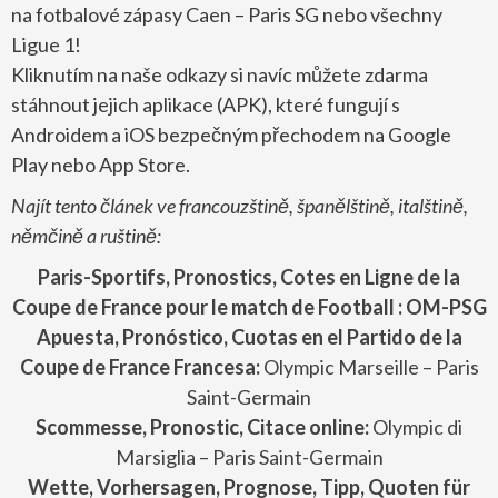
na fotbalové zápasy Caen – Paris SG nebo všechny
Ligue 1!
Kliknutím na naše odkazy si navíc můžete zdarma
stáhnout jejich aplikace (APK), které fungují s
Androidem a iOS bezpečným přechodem na Google
Play nebo App Store.
Najít tento článek ve francouzštině, španělštině, italštině,
němčině a ruštině:
Paris-Sportifs, Pronostics, Cotes en Ligne de la
Coupe de France pour le match de Football : OM-PSG
Apuesta, Pronóstico, Cuotas en el Partido de
la
Coupe de France
Francesa:
Olympic Marseille – Paris
Saint-Germain
Scommesse, Pronostic, Citace online:
Olympic di
Marsiglia – Paris Saint-Germain
Wette, Vorhersagen, Prognose, Tipp, Quoten für