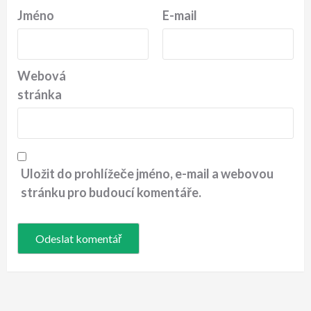
Jméno
E-mail
Webová
stránka
Uložit do prohlížeče jméno, e-mail a webovou
stránku pro budoucí komentáře.