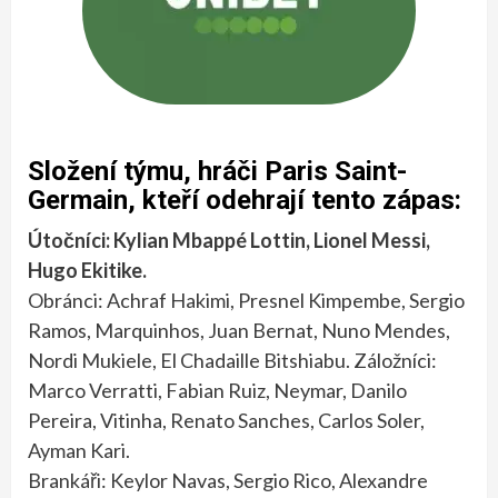
Složení týmu, hráči Paris Saint-
Germain, kteří odehrají tento zápas:
Útočníci: Kylian Mbappé Lottin, Lionel Messi,
Hugo Ekitike.
Obránci: Achraf Hakimi, Presnel Kimpembe, Sergio
Ramos, Marquinhos, Juan Bernat, Nuno Mendes,
Nordi Mukiele, El Chadaille Bitshiabu. Záložníci:
Marco Verratti, Fabian Ruiz, Neymar, Danilo
Pereira, Vitinha, Renato Sanches, Carlos Soler,
Ayman Kari.
Brankáři: Keylor Navas, Sergio Rico, Alexandre