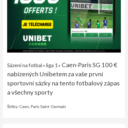
Caen-Paris SG
100 €
Sázení na fotbal
»
liga 1
»
nabízených Unibetem za vaše první
sportovní sázky na tento fotbalový zápas
a všechny sporty
Štítky:
Caen
,
Paris Saint-Germain