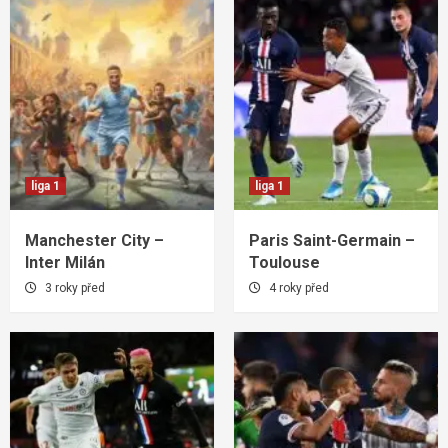
liga 1
liga 1
Manchester City –
Paris Saint-Germain –
Inter Milán
Toulouse
3 roky před
4 roky před