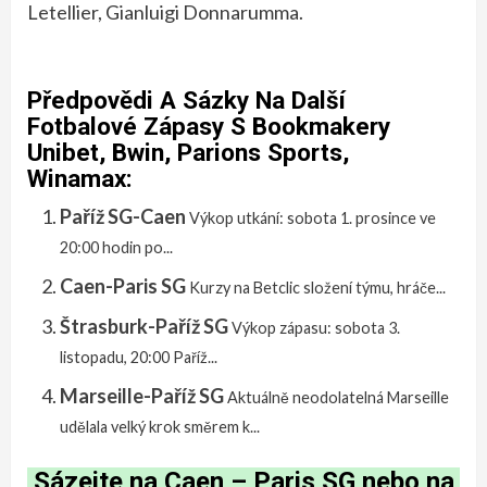
Letellier, Gianluigi Donnarumma.
Předpovědi A Sázky Na Další
Fotbalové Zápasy S Bookmakery
Unibet, Bwin, Parions Sports,
Winamax:
Paříž SG-Caen
Výkop utkání: sobota 1. prosince ve
20:00 hodin po...
Caen-Paris SG
Kurzy na Betclic složení týmu, hráče...
Štrasburk-Paříž SG
Výkop zápasu: sobota 3.
listopadu, 20:00 Paříž...
Marseille-Paříž SG
Aktuálně neodolatelná Marseille
udělala velký krok směrem k...
Sázejte na Caen – Paris SG nebo na