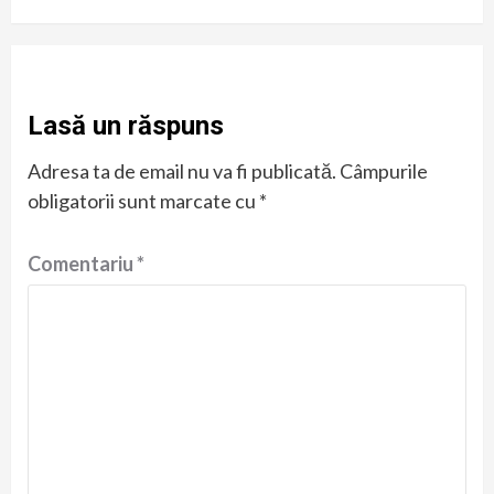
Lasă un răspuns
Adresa ta de email nu va fi publicată.
Câmpurile
obligatorii sunt marcate cu
*
Comentariu
*