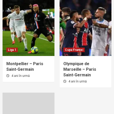
Liga 1
Cupa Franței
Montpellier – Paris
Olympique de
Saint-Germain
Marseille – Paris
Saint-Germain
4 ani în urmă
4 ani în urmă