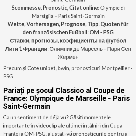
Scommesse, Pronostic, Citat online:
Olympic di
Marsiglia – Paris Saint-Germain
Wette, Vorhersagen, Prognose, Tipp, Quoten für
den französischen Fußball: OM - PSG
Ставки, прогнозы, коэфициенты на футбол
Лиги 1 Франции:
Олимпик де Марсель – Пари Сен
Жермен
Precum și
Cote unibet, bwin, pronosticuri Montpellier -
PSG
Pariați pe șocul Classico al Coupe de
France: Olympique de Marseille - Paris
Saint-Germain
Ca un sentiment de déjà vu? Găsiți momentele
importante în videoclip ale ultimei întâlniri din Cupa
Franței a OM-PSG, ajustați-vă pronosticurile pentru a