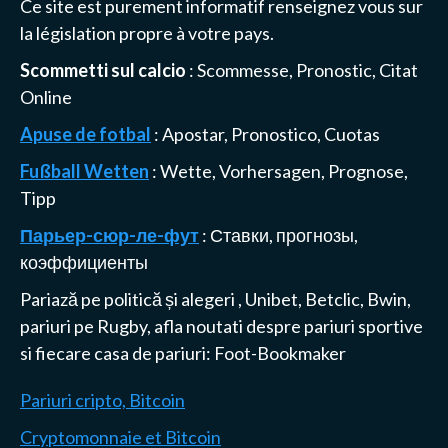
Ce site est purement informatif renseignez vous sur
la législation propre à votre pays.
Scommetti sul calcio
: Scommesse, Pronostic, Citat
Online
Apuse de fotbal
: Apostar, Pronostico, Cuotas
Fußball Wetten
: Wette, Vorhersagen, Prognose,
Tipp
Парьер-сюр-ле-фут
: Ставки, прогнозы,
коэффициенты
Pariază pe politică și alegeri
,
Unibet, Betclic, Bwin,
pariuri pe Rugby
, afla noutati despre pariuri sportive
si fiecare casa de pariuri:
Foot-Bookmaker
Pariuri cripto, Bitcoin
Cryptomonnaie et Bitcoin