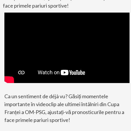
face primele pariuri sportive!
Ca un sentiment de déjà vu? Găsiți momentele
importante în videoclip ale ultimei întâlniri din Cupa
Franței a OM-PSG, ajustați-vă pronosticurile pentru a
face primele pariuri sportive!