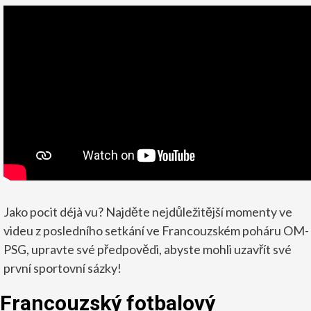
Jako pocit déjà vu? Najděte nejdůležitější momenty ve
videu z posledního setkání ve Francouzském poháru OM-
PSG, upravte své předpovědi, abyste mohli uzavřít své
první sportovní sázky!
Francouzský fotbalový