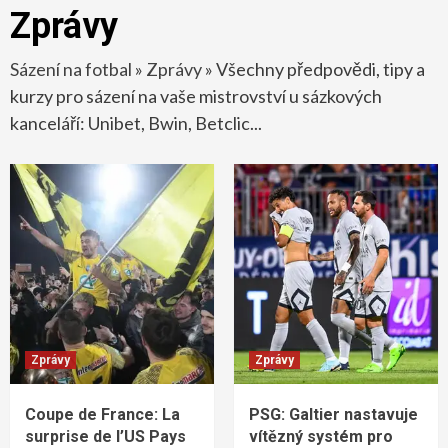
Zprávy
Sázení na fotbal
»
Zprávy
» Všechny předpovědi, tipy a
kurzy pro sázení na vaše mistrovství u sázkových
kanceláří: Unibet, Bwin, Betclic...
Zprávy
Zprávy
Coupe de France: La
PSG: Galtier nastavuje
surprise de l’US Pays
vítězný systém pro