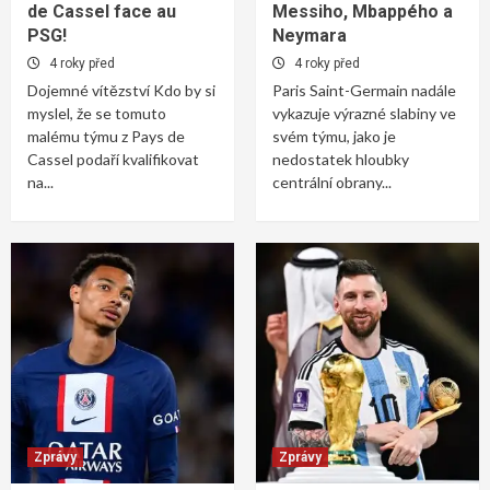
de Cassel face au
Messiho, Mbappého a
PSG!
Neymara
4 roky před
4 roky před
Dojemné vítězství Kdo by si
Paris Saint-Germain nadále
myslel, že se tomuto
vykazuje výrazné slabiny ve
malému týmu z Pays de
svém týmu, jako je
Cassel podaří kvalifikovat
nedostatek hloubky
na...
centrální obrany...
Zprávy
Zprávy