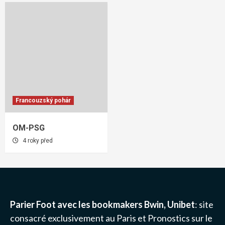
Francouzský pohár
OM-PSG
4 roky před
Parier Foot avec les bookmakers Bwin, Unibet
: site
consacré exclusivement au Paris et Pronostics sur le