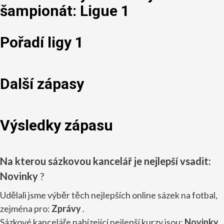
šampionát: Ligue 1
Pořadí ligy 1
Další zápasy
Výsledky zápasu
Na kterou sázkovou kancelář je nejlepší vsadit:
Novinky
?
Udělali jsme výběr těch nejlepších online sázek na fotbal,
zejména pro:
Zprávy
.
Sázkové kanceláře nabízející nejlepší kurzy jsou:
Novinky