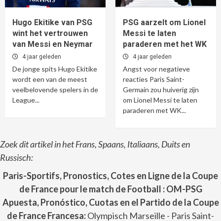
Hugo Ekitike van PSG
PSG aarzelt om Lionel
wint het vertrouwen
Messi te laten
van Messi en Neymar
paraderen met het WK
4 jaar geleden
4 jaar geleden
De jonge spits Hugo Ekitike
Angst voor negatieve
wordt een van de meest
reacties Paris Saint-
veelbelovende spelers in de
Germain zou huiverig zijn
League...
om Lionel Messi te laten
paraderen met WK...
Zoek dit artikel in het Frans, Spaans, Italiaans, Duits en
Russisch:
Paris-Sportifs, Pronostics, Cotes en Ligne de la Coupe
de France pour le match de Football : OM-PSG
Apuesta, Pronóstico, Cuotas en el Partido de
la Coupe
de France
Francesa:
Olympisch Marseille - Paris Saint-