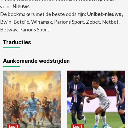
voor:
Nieuws
.
De bookmakers met de beste odds zijn:
Unibet-nieuws
,
Bwin
,
Betclic
, Winamax, Parions Sport, Zebet, Netbet,
Betway, Parions Sport!
Traducties
Aankomende wedstrijden
Liga 1
Liga 1