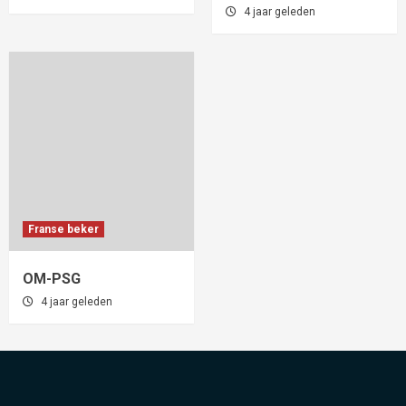
4 jaar geleden
Franse beker
OM-PSG
4 jaar geleden