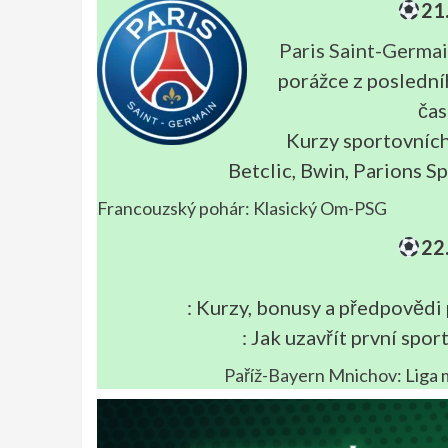
21.
Paris Saint-Germa
porážce z posledníh
čas
Kurzy sportovních
Betclic, Bwin, Parions S
Francouzský pohár: Klasický Om-PSG
22.
: Kurzy, bonusy a předpovědi 
: Jak uzavřít první spor
Paříž-Bayern Mnichov
: Liga