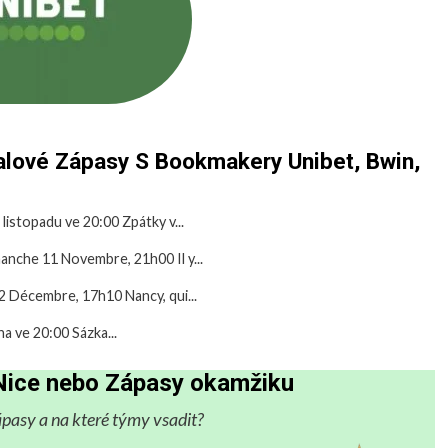
alové Zápasy S Bookmakery Unibet, Bwin,
listopadu ve 20:00 Zpátky v...
anche 11 Novembre, 21h00 Il y...
2 Décembre, 17h10 Nancy, qui...
a ve 20:00 Sázka...
 Nice nebo Zápasy okamžiku
ápasy a na které týmy vsadit?