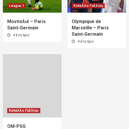
League 1
Κύπελλο Γαλλίας
Μονπελιέ – Paris
Olympique de
Saint-Germain
Marseille – Paris
Saint-Germain
4 έτη πριν
4 έτη πριν
Κύπελλο Γαλλίας
OM-PSG