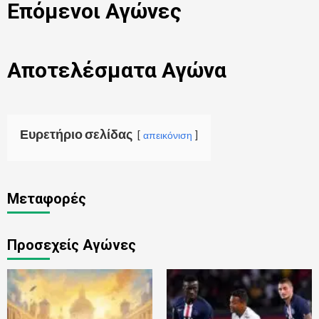
Επόμενοι Αγώνες
Αποτελέσματα Αγώνα
Ευρετήριο σελίδας
απεικόνιση
Μεταφορές
Προσεχείς Αγώνες