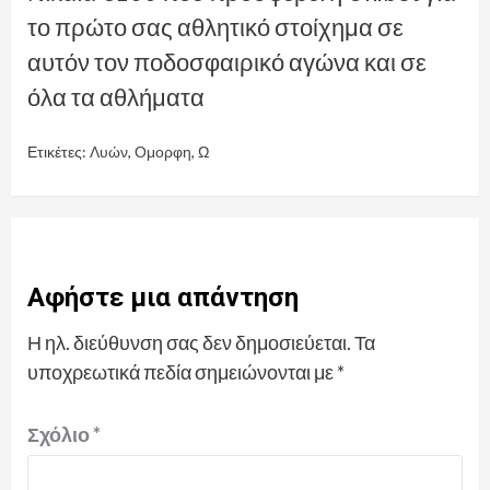
το πρώτο σας αθλητικό στοίχημα σε
αυτόν τον ποδοσφαιρικό αγώνα και σε
όλα τα αθλήματα
Ετικέτες:
Λυών
,
Ομορφη
,
Ω
Αφήστε μια απάντηση
Η ηλ. διεύθυνση σας δεν δημοσιεύεται.
Τα
υποχρεωτικά πεδία σημειώνονται με
*
Σχόλιο
*