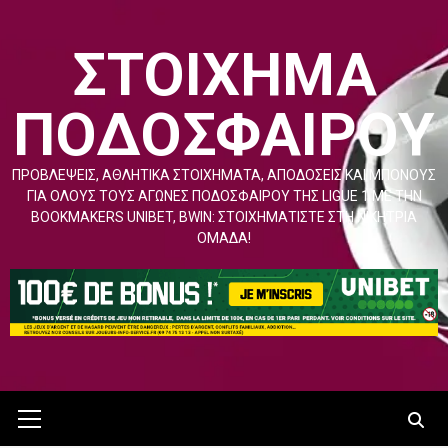
Μετάβαση
στο
ΣΤΟΊΧΗΜΑ
περιεχόμενο
ΠΟΔΟΣΦΑΊΡΟΥ
ΠΡΟΒΛΈΨΕΙΣ, ΑΘΛΗΤΙΚΆ ΣΤΟΙΧΉΜΑΤΑ, ΑΠΟΔΌΣΕΙΣ ΚΑΙ ΜΠΌΝΟΥΣ
ΓΙΑ ΌΛΟΥΣ ΤΟΥΣ ΑΓΏΝΕΣ ΠΟΔΟΣΦΑΊΡΟΥ ΤΗΣ LIGUE 1 ΜΕ ΤΗΝ
BOOKMAKERS UNIBET, BWIN: ΣΤΟΙΧΗΜΑΤΊΣΤΕ ΣΤΗ ΝΙΚΉΤΡΙΑ
ΟΜΆΔΑ!
Κύριο
μενού