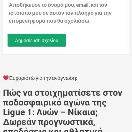
Αποθήκευσε το όνομά μου, email, και τον
ιστότοπο μου σε αυτόν τον πλοηγό για την
επόμενη φορά που θα σχολιάσω.
Ευχαριστώ για την ανάγνωση:
Πώς να στοιχηματίσετε στον
ποδοσφαιρικό αγώνα της
Ligue 1: Λυών – Νίκαια;
Δωρεάν προγνωστικά,
αποδόσεις και αθλητικά