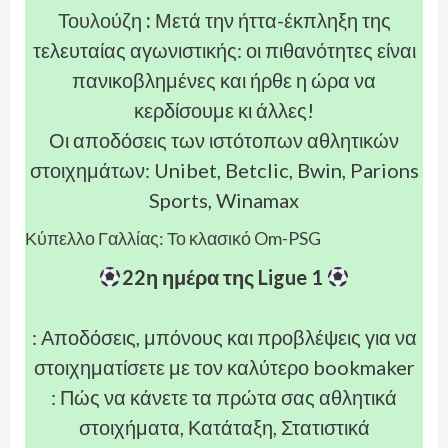
Τουλούζη
:
Μετά την ήττα-έκπληξη της
τελευταίας αγωνιστικής: οι πιθανότητες είναι
πανικοβλημένες και ήρθε η ώρα να
κερδίσουμε κι άλλες!
Οι αποδόσεις των ιστότοπων αθλητικών
στοιχημάτων: Unibet, Betclic, Bwin, Parions
Sports, Winamax
Κύπελλο Γαλλίας: Το κλασικό Om-PSG
22η ημέρα της Ligue 1
: Αποδόσεις, μπόνους και προβλέψεις για να
στοιχηματίσετε με τον καλύτερο bookmaker
: Πώς να κάνετε τα πρώτα σας αθλητικά
στοιχήματα, Κατάταξη, Στατιστικά