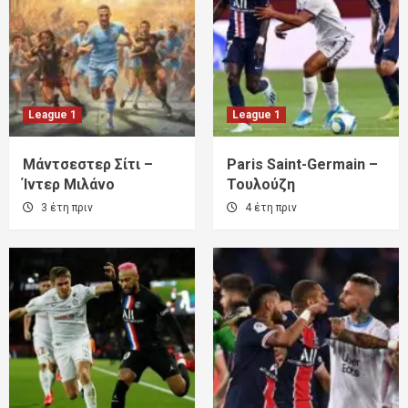
League 1
League 1
Μάντσεστερ Σίτι –
Paris Saint-Germain –
Ίντερ Μιλάνο
Τουλούζη
3 έτη πριν
4 έτη πριν