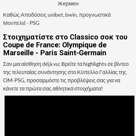
Жермен
Καθώς
Αποδόσεις unibet, bwin, προγνωστικά
Μονπελιέ - PSG
Στοιχηματίστε στο Classico σοκ του
Coupe de France: Olympique de
Marseille - Paris Saint-Germain
Σαν μια αίσθηση déjà vu; Βρείτε τα highlights σε βίντεο
της τελευταίας συνάντησης στο Κύπελλο Γαλλίας της
OM-PSG, προσαρμόστε τις προβλέψεις σας για να
κάνετε τα πρώτα σας αθλητικά στοιχήματα!