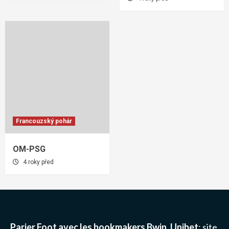
Francouzský pohár
OM-PSG
4 roky před
Parier Foot avec les bookmakers Bwin, Unibet
: site