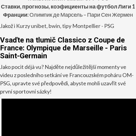
Ставки, прогнозы, коэфициенты на футбол Лиги 1
Франции:
Олимпик де Марсель – Пари Сен Жермен
Jakož i
Kurzy unibet, bwin, tipy Montpellier - PSG
Vsaďte na tlumič Classico z Coupe de
France: Olympique de Marseille - Paris
Saint-Germain
Jako pocit déjà vu? Najděte nejdůležitější momenty ve
videu z posledního setkání ve Francouzském poháru OM-
PSG, upravte své předpovědi, abyste mohli uzavřít své
první sportovní sázky!