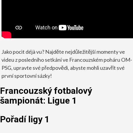
Jako pocit déjà vu? Najděte nejdůležitější momenty ve
videu z posledního setkání ve Francouzském poháru OM-
PSG, upravte své předpovědi, abyste mohli uzavřít své
první sportovní sázky!
Francouzský fotbalový
šampionát: Ligue 1
Pořadí ligy 1