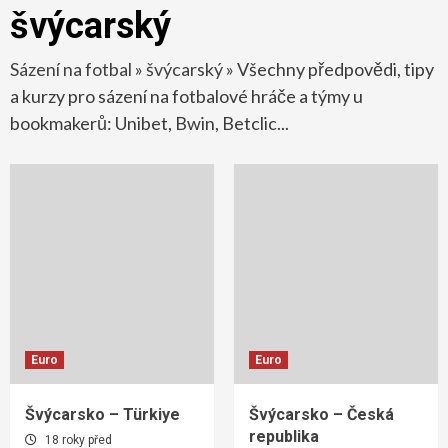
švýcarský
Sázení na fotbal
»
švýcarský
» Všechny předpovědi, tipy
a kurzy pro sázení na fotbalové hráče a týmy u
bookmakerů: Unibet, Bwin, Betclic...
Euro
Euro
Švýcarsko – Türkiye
Švýcarsko – Česká
republika
18 roky před