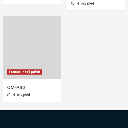
4 roky před
Francouzský pohár
OM-PSG
4 roky před