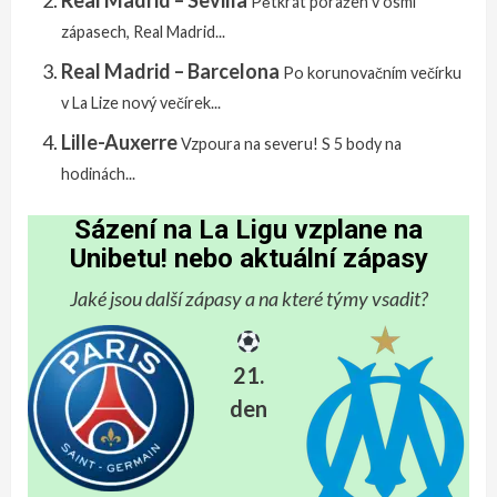
Pětkrát poražen v osmi
zápasech, Real Madrid...
Real Madrid – Barcelona
Po korunovačním večírku
v La Lize nový večírek...
Lille-Auxerre
Vzpoura na severu! S 5 body na
hodinách...
Sázení na La Ligu vzplane na
Unibetu! nebo aktuální zápasy
Jaké jsou další zápasy a na které týmy vsadit?
21.
den