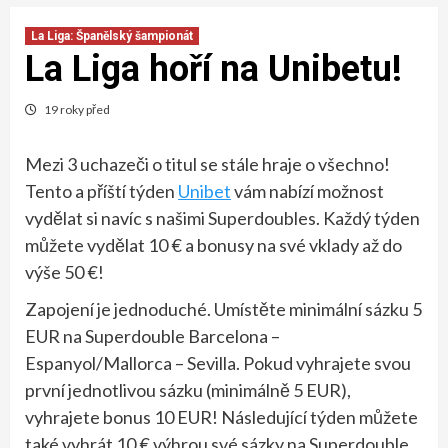
La Liga: Španělský šampionát
La Liga hoří na Unibetu!
19 roky před
Mezi 3 uchazeči o titul se stále hraje o všechno!
Tento a příští týden
Unibet
vám nabízí možnost
vydělat si navíc s našimi Superdoubles. Každý týden
můžete vydělat 10 € a bonusy na své vklady až do
výše 50 €!
Zapojení je jednoduché. Umístěte minimální sázku 5
EUR na Superdouble Barcelona –
Espanyol/Mallorca – Sevilla. Pokud vyhrajete svou
první jednotlivou sázku (minimálně 5 EUR),
vyhrajete bonus 10 EUR! Následující týden můžete
také vyhrát 10 € výhrou své sázky na Superdouble.