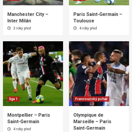
Manchester City –
Paris Saint-Germain –
Inter Milán
Toulouse
3 roky před
4 roky před
liga 1
Francouzský pohár
Montpellier – Paris
Olympique de
Saint-Germain
Marseille – Paris
Saint-Germain
4 roky před