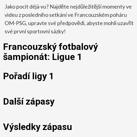
Jako pocit déjà vu? Najděte nejdůležitější momenty ve
videu z posledního setkání ve Francouzském poháru
OM-PSG, upravte své předpovědi, abyste mohli uzavřít
své první sportovní sázky!
Francouzský fotbalový
šampionát: Ligue 1
Pořadí ligy 1
Další zápasy
Výsledky zápasu