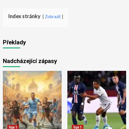
Index stránky
Zobrazit
Překlady
Nadcházející zápasy
liga 1
liga 1