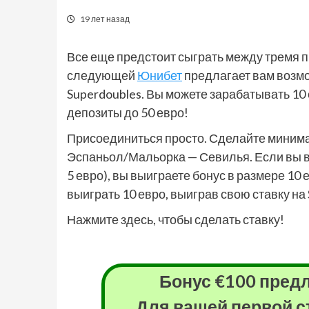
19 лет назад
Все еще предстоит сыграть между тремя п
следующей
Юнибет
предлагает вам возм
Superdoubles. Вы можете зарабатывать 10
депозиты до 50 евро!
Присоединиться просто. Сделайте минима
Эспаньол/Мальорка — Севилья. Если вы 
5 евро), вы выиграете бонус в размере 1
выиграть 10 евро, выиграв свою ставку на 
Нажмите здесь, чтобы сделать ставку!
Бонус €100 предл
Для вашей первой с