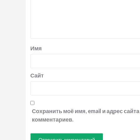
Имя
Сайт
Сохранить моё имя, email и адрес сайт
комментариев.