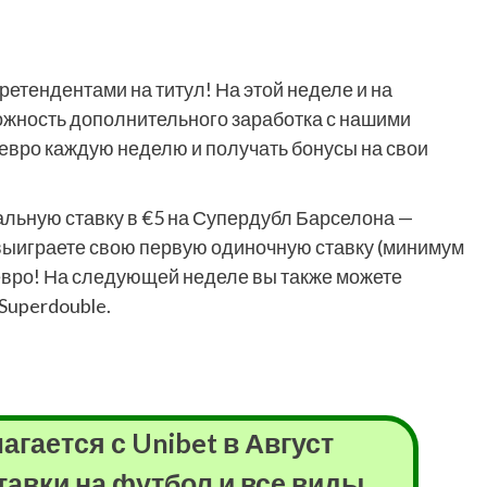
ретендентами на титул! На этой неделе и на
ожность дополнительного заработка с нашими
 евро каждую неделю и получать бонусы на свои
льную ставку в €5 на Супердубл Барселона —
выиграете свою первую одиночную ставку (минимум
0 евро! На следующей неделе вы также можете
Superdouble.
агается с Unibet в
Август
тавки на футбол и все виды