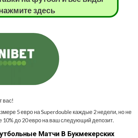
 нажмите здесь
т вас!
мере 5 евро на Superdouble каждые 2 недели, но не
е 10% до 20 евро на ваш следующий депозит.
Футбольные Матчи В Букмекерских