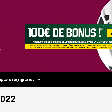
Ε
ορας στοιχημάτων
2022