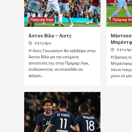
Πρέμιερ Λιγκ
Πρέμιερ Λι
Άστον Βίλα – Λιντς
Μάντσεστ
Μπρέντ
4 έτη πριν
4 έτη πρι
Η Λιντς Γιουνάιτεντ θα ταξιδέψει στην
Άστον Βίλα για την επόμενη
Η βασική π
αποστολή της στην Πρέμιερ Λιγκ,
Μπρέντφορντ
επιδιώκοντας να επανέλθει σε
πέντε παιχν
φόρμα...
μόνο σε μία