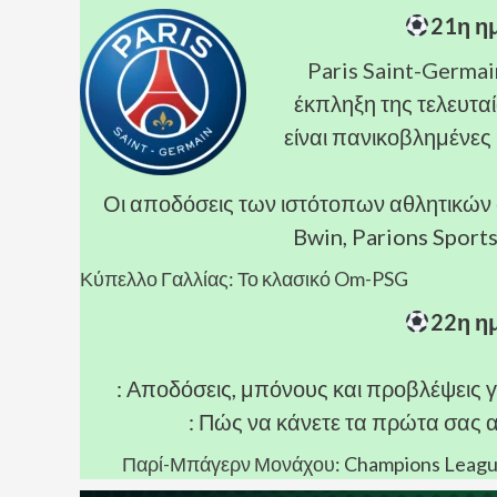
21η ημ
Paris Saint-Germai
έκπληξη της τελευταί
είναι πανικοβλημένες 
Οι αποδόσεις των ιστότοπων αθλητικών 
Bwin, Parions Sport
Κύπελλο Γαλλίας: Το κλασικό Om-PSG
22η ημ
: Αποδόσεις, μπόνους και προβλέψεις 
: Πώς να κάνετε τα πρώτα σας α
Παρί-Μπάγερν Μονάχου
: Champions Leagu