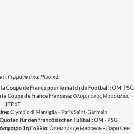
ικά, Γερμανικά και Ρωσικά:
e la Coupe de France pour le match de Football : OM-PSG
e
la Coupe de France
Francesa:
Ολυμπιακός Μασσαλίας –
1ΤΡ6Τ
ine:
Olympic di Marsiglia – Paris Saint-Germain
Quoten für den französischen Fußball: OM - PSG
όσφαιρο 1η Γαλλία:
Олимпик де Марсель – Пари Сен