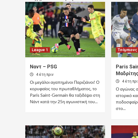
League 1
Τσάμπιονς 
Ναντ – PSG
Paris Sai
Μαδρίτη
4 έτη πριν
4 έτη πρι
Οι μεγάλοι αγαπημένοι Παριζιάνοι! Ο
κορυφαίος του πρωταθλήματος, το
Ο αγώνας σ
Paris Saint-Germain θα ταξιδέψει στη
ιστορικό κ
Νάντ κατά την 25η αγωνιστική του...
ποδοσφαίρο
στο...