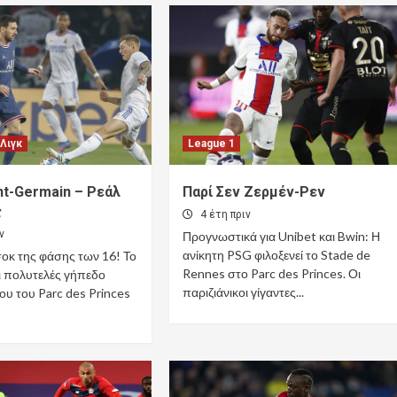
Λιγκ
League 1
nt-Germain – Ρεάλ
Παρί Σεν Ζερμέν-Ρεν
ς
4 έτη πριν
ν
Προγνωστικά για Unibet και Bwin: Η
ανίκητη PSG φιλοξενεί το Stade de
οκ της φάσης των 16! Το
Rennes στο Parc des Princes. Οι
αι πολυτελές γήπεδο
παριζιάνικοι γίγαντες...
υ του Parc des Princes