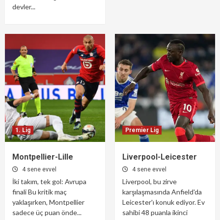
devler...
1. Lig
Premier Lig
Montpellier-Lille
Liverpool-Leicester
4 sene evvel
4 sene evvel
İki takım, tek gol: Avrupa
Liverpool, bu zirve
finali Bu kritik maç
karşılaşmasında Anfield'da
yaklaşırken, Montpellier
Leicester'ı konuk ediyor. Ev
sadece üç puan önde...
sahibi 48 puanla ikinci