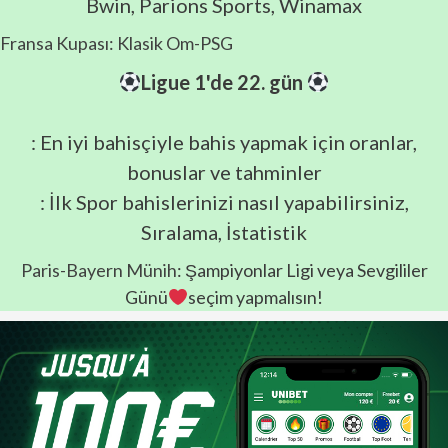
Bwin, Parions Sports, Winamax
Fransa Kupası: Klasik Om-PSG
Ligue 1'de 22. gün
: En iyi bahisçiyle bahis yapmak için oranlar,
bonuslar ve tahminler
: İlk Spor bahislerinizi nasıl yapabilirsiniz,
Sıralama, İstatistik
Paris-Bayern Münih
: Şampiyonlar Ligi veya Sevgililer
Günü
seçim yapmalısın!