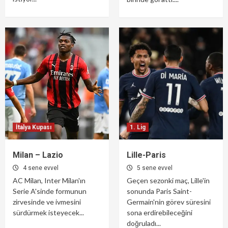
İtalya Kupası
1. Lig
Milan – Lazio
Lille-Paris
4 sene evvel
5 sene evvel
AC Milan, Inter Milan'ın
Geçen sezonki maç, Lille'in
Serie A'sinde formunun
sonunda Paris Saint-
zirvesinde ve ivmesini
Germain'nin görev süresini
sürdürmek isteyecek...
sona erdirebileceğini
doğruladı...