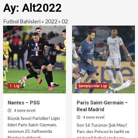
Ay:
Alt2022
Futbol Bahisleri
»
2022
»
02
1. Lig
Şampiyonlar Ligi
Nantes – PSG
Paris Saint-Germain –
Real Madrid
4 sene evvel
4 sene evvel
Büyük favori Parisliler! Ligin
lideri Paris Saint-Germain,
Son 16 Turunun Şok Maçı!
sezonun 25. haftasında
Parc des Princes'in tarihi ve
Nantes'e gidecek.
görkemli futbol stadyumu...