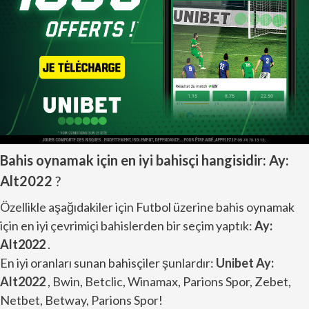
Bahis oynamak için en iyi bahisçi hangisidir: Ay:
Alt2022
?
Özellikle aşağıdakiler için Futbol üzerine bahis oynamak
için en iyi çevrimiçi bahislerden bir seçim yaptık:
Ay:
Alt2022
.
En iyi oranları sunan bahisçiler şunlardır:
Unibet Ay:
Alt2022
,
Bwin
,
Betclic
, Winamax, Parions Spor, Zebet,
Netbet, Betway, Parions Spor!