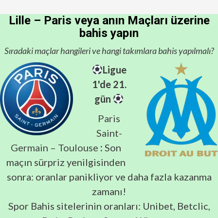
Lille – Paris veya anın Maçları üzerine
bahis yapın
Sıradaki maçlar hangileri ve hangi takımlara bahis yapılmalı?
Ligue
1'de 21.
gün
Paris
Saint-
Germain – Toulouse
:
Son
maçın sürpriz yenilgisinden
sonra: oranlar panikliyor ve daha fazla kazanma
zamanı!
Spor Bahis sitelerinin oranları: Unibet, Betclic,