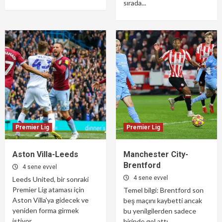
sırada...
Premier Lig
Premier Lig
Aston Villa-Leeds
Manchester City-
Brentford
4 sene evvel
4 sene evvel
Leeds United, bir sonraki
Premier Lig ataması için
Temel bilgi: Brentford son
Aston Villa'ya gidecek ve
beş maçını kaybetti ancak
yeniden forma girmek
bu yenilgilerden sadece
istiyor...
birinde gol attı....