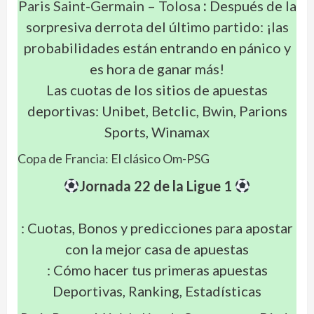
Paris Saint-Germain – Tolosa
:
Después de la
sorpresiva derrota del último partido: ¡las
probabilidades están entrando en pánico y
es hora de ganar más!
Las cuotas de los sitios de apuestas
deportivas: Unibet, Betclic, Bwin, Parions
Sports, Winamax
Copa de Francia: El clásico Om-PSG
Jornada 22 de la Ligue 1
: Cuotas, Bonos y predicciones para apostar
con la mejor casa de apuestas
: Cómo hacer tus primeras apuestas
Deportivas, Ranking, Estadísticas