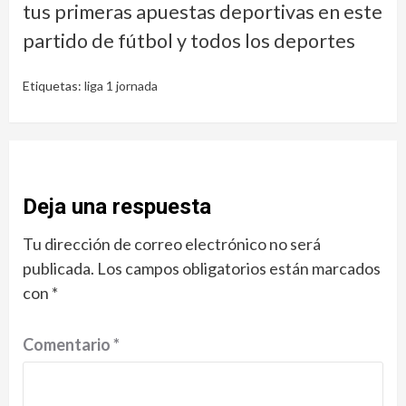
tus primeras apuestas deportivas en este
partido de fútbol y todos los deportes
Etiquetas:
liga 1 jornada
Deja una respuesta
Tu dirección de correo electrónico no será
publicada.
Los campos obligatorios están marcados
con
*
Comentario
*