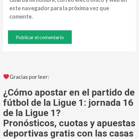
este navegador para la próxima vez que
comente.
Gracias por leer:
¿Cómo apostar en el partido de
fútbol de la Ligue 1: jornada 16
de la Ligue 1?
Pronósticos, cuotas y apuestas
deportivas gratis con las casas