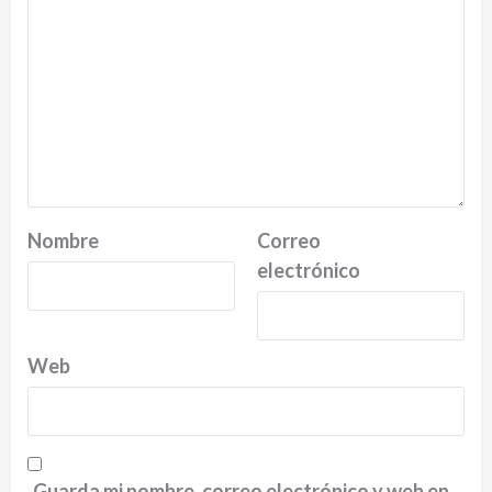
Nombre
Correo
electrónico
Web
Guarda mi nombre, correo electrónico y web en