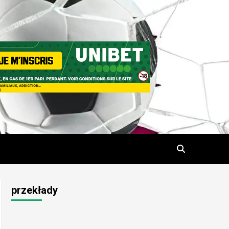
przekłady