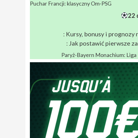
Puchar Francji: klasyczny Om-PSG
22 
: Kursy, bonusy i prognozy
: Jak postawić pierwsze za
Paryż-Bayern Monachium
: Lig