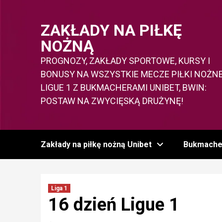
Przejdź
do
ZAKŁADY NA PIŁKĘ
treści
NOŻNĄ
PROGNOZY, ZAKŁADY SPORTOWE, KURSY I
BONUSY NA WSZYSTKIE MECZE PIŁKI NOŻN
LIGUE 1 Z BUKMACHERAMI UNIBET, BWIN:
POSTAW NA ZWYCIĘSKĄ DRUŻYNĘ!
Zakłady na piłkę nożną Unibet
Bukmache
Liga 1
16 dzień Ligue 1