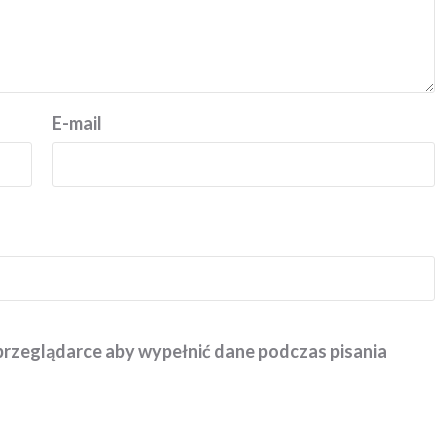
E-mail
 przeglądarce aby wypełnić dane podczas pisania