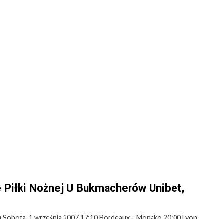
 Piłki Nożnej U Bukmacherów Unibet,
a
Sobota, 1 września 2007 17:10 Bordeaux – Monako 20:00 Lyon...