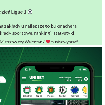
dzień Ligue 1
 na zakłady u najlepszego bukmachera
kłady sportowe, rankingi, statystyki
a Mistrzów czy Walentynki
musisz wybrać!