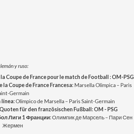
alemán y ruso:
e la Coupe de France pour le match de Football : OM-PSG
de
la Coupe de France
Francesa:
Marsella Olímpica – Paris
aint-Germain
 línea:
Olímpico de Marsella – Paris Saint-Germain
Quoten für den französischen Fußball: OM - PSG
ол Лиги 1 Франции:
Олимпик де Марсель – Пари Сен
Жермен