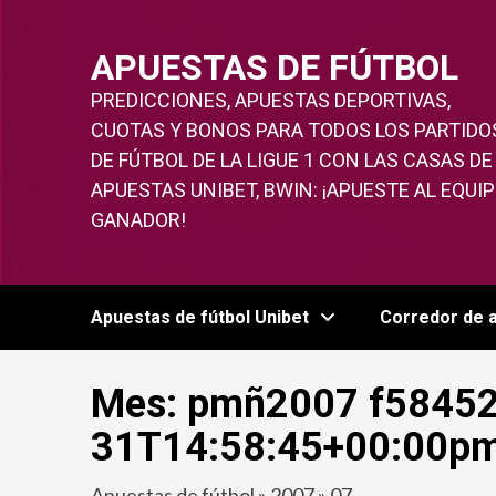
Saltar
al
APUESTAS DE FÚTBOL
contenido
PREDICCIONES, APUESTAS DEPORTIVAS,
CUOTAS Y BONOS PARA TODOS LOS PARTIDO
DE FÚTBOL DE LA LIGUE 1 CON LAS CASAS DE
APUESTAS UNIBET, BWIN: ¡APUESTE AL EQUI
GANADOR!
Apuestas de fútbol Unibet
Corredor de 
Mes:
pmñ2007 f58452
31T14:58:45+00:00p
Apuestas de fútbol
»
2007
»
07