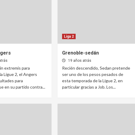
Liga 2
gers
Grenoble-sedán
atrás
19 años atrás
in extremis para
Recién descendido, Sedan pretende
la Ligue 2, el Angers
ser uno de los pesos pesados de
cultades para
esta temporada de la Ligue 2, en
e en su partido contra...
particular gracias a Job. Los...