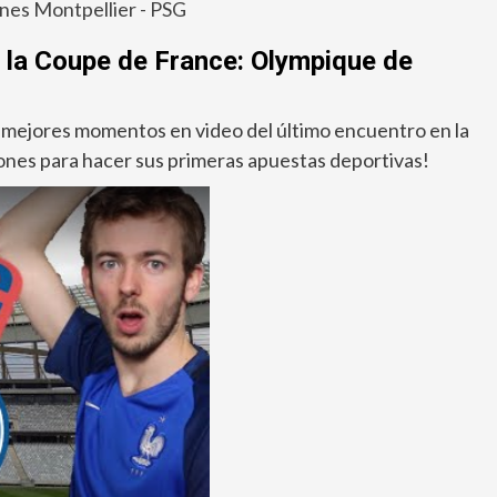
ones Montpellier - PSG
 la Coupe de France: Olympique de
 mejores momentos en video del último encuentro en la
ones para hacer sus primeras apuestas deportivas!