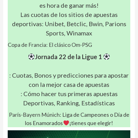
es hora de ganar más!
Las cuotas de los sitios de apuestas
deportivas: Unibet, Betclic, Bwin, Parions
Sports, Winamax
Copa de Francia: El clásico Om-PSG
Jornada 22 de la Ligue 1
: Cuotas, Bonos y predicciones para apostar
con la mejor casa de apuestas
: Cómo hacer tus primeras apuestas
Deportivas, Ranking, Estadísticas
París-Bayern Múnich
: Liga de Campeones o Día de
los Enamorados
¡tienes que elegir!