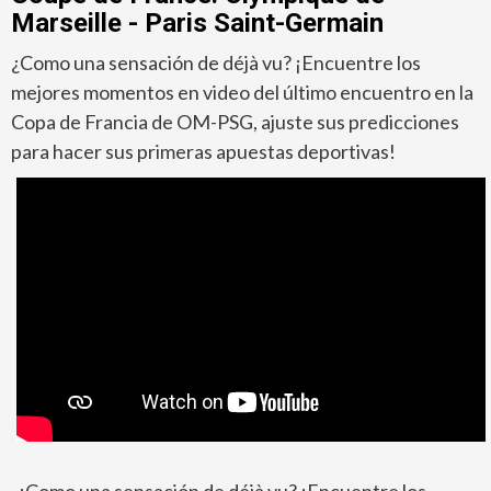
Marseille - Paris Saint-Germain
¿Como una sensación de déjà vu? ¡Encuentre los
mejores momentos en video del último encuentro en la
Copa de Francia de OM-PSG, ajuste sus predicciones
para hacer sus primeras apuestas deportivas!