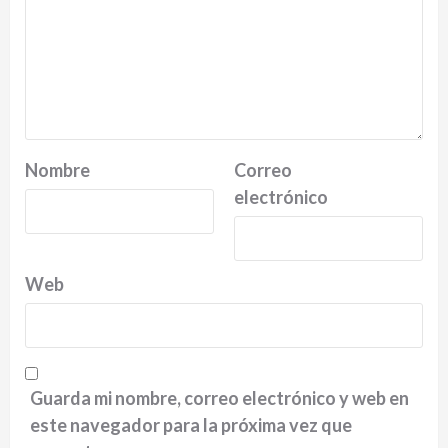
Nombre
Correo
electrónico
Web
Guarda mi nombre, correo electrónico y web en
este navegador para la próxima vez que