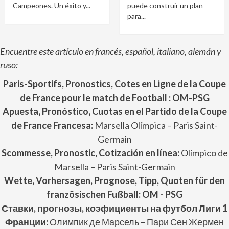
Campeones. Un éxito y...
puede construir un plan
para...
Encuentre este artículo en francés, español, italiano, alemán y
ruso:
Paris-Sportifs, Pronostics, Cotes en Ligne de la Coupe
de France pour le match de Football : OM-PSG
Apuesta, Pronóstico, Cuotas en el Partido de
la Coupe
de France
Francesa:
Marsella Olímpica – Paris Saint-
Germain
Scommesse, Pronostic, Cotización en línea:
Olímpico de
Marsella – Paris Saint-Germain
Wette, Vorhersagen, Prognose, Tipp, Quoten für den
französischen Fußball: OM - PSG
Ставки, прогнозы, коэфициенты на футбол Лиги 1
Франции:
Олимпик де Марсель – Пари Сен Жермен