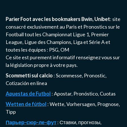
Parier Foot avec les bookmakers Bwin, Unibet
: site
consacré exclusivement au Paris et Pronostics sur le
Football tout les Championnat
Ligue 1
, Premier
League, Ligue des Champions, Liga et Série A et
toutes les équipes :
PSG
, OM
Ce site est purement informatif renseignez vous sur
la législation propre à votre pays.
Scommetti sul calcio
: Scommesse, Pronostic,
Cotización en línea
Apuestas de Futbol
: Apostar, Pronóstico, Cuotas
Wetten de fútbol
: Wette, Vorhersagen, Prognose,
Tipp
Парьер-сюр-ле-фут
: Ставки, прогнозы,