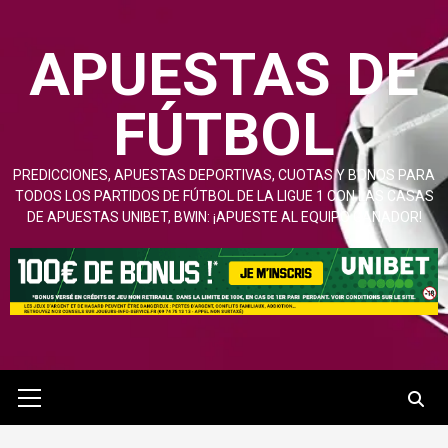
Saltar
al
APUESTAS DE
contenido
FÚTBOL
PREDICCIONES, APUESTAS DEPORTIVAS, CUOTAS Y BONOS PARA
TODOS LOS PARTIDOS DE FÚTBOL DE LA LIGUE 1 CON LAS CASAS
DE APUESTAS UNIBET, BWIN: ¡APUESTE AL EQUIPO GANADOR!
Menú
primario