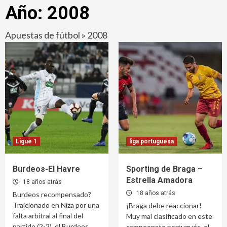
Año:
2008
Apuestas de fútbol
»
2008
Ligue 1
liga portuguesa
Burdeos-El Havre
Sporting de Braga –
Estrella Amadora
18 años atrás
18 años atrás
Burdeos recompensado?
Traicionado en Niza por una
¡Braga debe reaccionar!
falta arbitral al final del
Muy mal clasificado en este
partido (2-2), el Burdeos
campeonato portugués, el