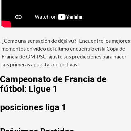
¿Como una sensación de déjà vu? ¡Encuentre los mejores
momentos en video del último encuentro en la Copa de
Francia de OM-PSG, ajuste sus predicciones para hacer
sus primeras apuestas deportivas!
Campeonato de Francia de
fútbol: Ligue 1
posiciones liga 1