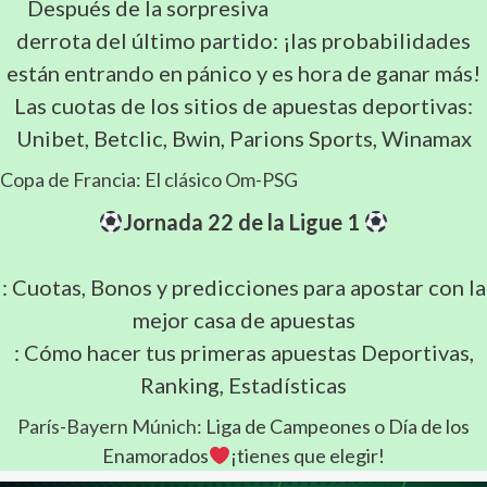
Después de la sorpresiva
derrota del último partido: ¡las probabilidades
están entrando en pánico y es hora de ganar más!
Las cuotas de los sitios de apuestas deportivas:
Unibet, Betclic, Bwin, Parions Sports, Winamax
Copa de Francia: El clásico Om-PSG
Jornada 22 de la Ligue 1
: Cuotas, Bonos y predicciones para apostar con la
mejor casa de apuestas
: Cómo hacer tus primeras apuestas Deportivas,
Ranking, Estadísticas
París-Bayern Múnich
: Liga de Campeones o Día de los
Enamorados
¡tienes que elegir!