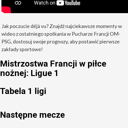
Jak poczucie déjà vu? Znajdź najciekawsze momenty w
wideo z ostatniego spotkania w Pucharze Francji OM-
PSG, dostosuj swoje prognozy, aby postawić pierwsze
zakłady sportowe!
Mistrzostwa Francji w piłce
nożnej: Ligue 1
Tabela 1 ligi
Następne mecze