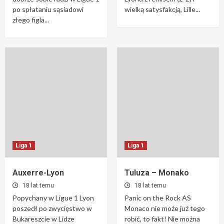
po spłataniu sąsiadowi
wielką satysfakcją, Lille...
złego figla...
Liga 1
Liga 1
Auxerre-Lyon
Tuluza – Monako
18 lat temu
18 lat temu
Popychany w Ligue 1 Lyon
Panic on the Rock AS
poszedł po zwycięstwo w
Monaco nie może już tego
Bukareszcie w Lidze
robić, to fakt! Nie można