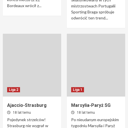
Bordeaux wrócił z...
mistrzostwach Portugalii
Sporting Braga spróbuje
odwrócić ten trend...
Liga 2
Liga 1
Ajaccio-Strasburg
Marsylia-Paryż SG
18 lat temu
18 lat temu
Pojedynek strzelców!
Po nieudanym europejskim
Strasburg nie wygrał w
tygodniu Marsylia i Paryż