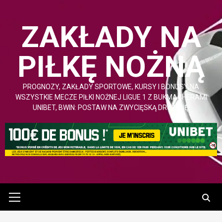
Przejdź
do
ZAKŁADY NA
treści
PIŁKĘ NOŻNĄ
PROGNOZY, ZAKŁADY SPORTOWE, KURSY I BONUSY NA
WSZYSTKIE MECZE PIŁKI NOŻNEJ LIGUE 1 Z BUKMACHERAMI
UNIBET, BWIN: POSTAW NA ZWYCIĘSKĄ DRUŻYNĘ!
Menu
Główne