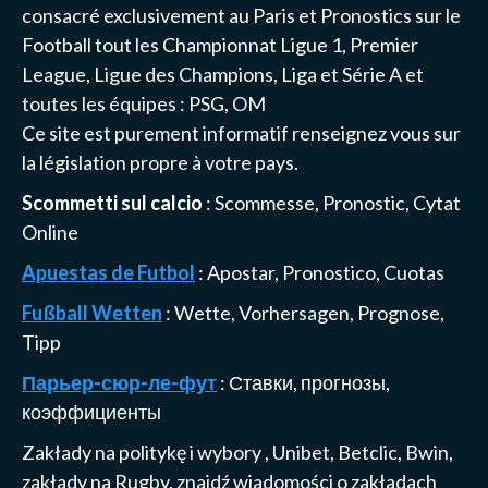
consacré exclusivement au Paris et Pronostics sur le
Football tout les Championnat
Ligue 1
, Premier
League, Ligue des Champions, Liga et Série A et
toutes les équipes :
PSG
, OM
Ce site est purement informatif renseignez vous sur
la législation propre à votre pays.
Scommetti sul calcio
: Scommesse, Pronostic, Cytat
Online
Apuestas de Futbol
: Apostar, Pronostico, Cuotas
Fußball Wetten
: Wette, Vorhersagen, Prognose,
Tipp
Парьер-сюр-ле-фут
: Ставки, прогнозы,
коэффициенты
Zakłady na politykę i wybory
,
Unibet, Betclic, Bwin,
zakłady na Rugby
, znajdź wiadomości o zakładach