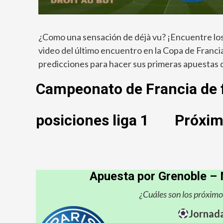
¿Como una sensación de déjà vu? ¡Encuentre l
video del último encuentro en la Copa de Franc
predicciones para hacer sus primeras apuestas 
Campeonato de Francia de f
posiciones liga 1
Próxim
Apuesta por Grenoble –
¿Cuáles son los próximo
Jornada