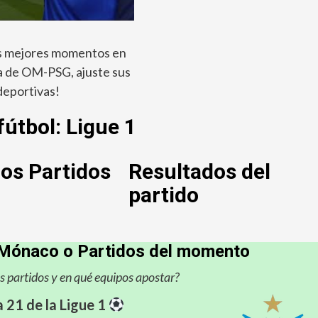
os mejores momentos en
ia de OM-PSG, ajuste sus
deportivas!
útbol: Ligue 1
os Partidos
Resultados del
partido
 Mónaco o Partidos del momento
s partidos y en qué equipos apostar?
 21 de la Ligue 1