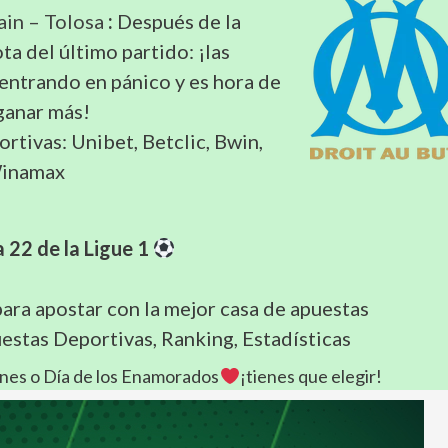
ain – Tolosa
:
Después de la
ta del último partido: ¡las
entrando en pánico y es hora de
ganar más!
ortivas: Unibet, Betclic, Bwin,
Winamax
 22 de la Ligue 1
para apostar con la mejor casa de apuestas
estas Deportivas, Ranking, Estadísticas
nes o Día de los Enamorados
¡tienes que elegir!