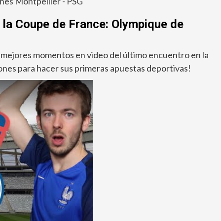
ones Montpellier - PSG
 la Coupe de France: Olympique de
 mejores momentos en video del último encuentro en la
ones para hacer sus primeras apuestas deportivas!