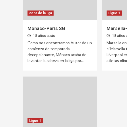
copa de la liga
Ligue 1
Mónaco-París SG
Marsell
18 años atrás
18 años 
Como nos encontramos Autor de un
Marsella en
comienzo de temporada
si Marsella
decepcionante, Mónaco acaba de
Liverpool e
levantar la cabeza en la liga por...
atletas olím
Ligue 1