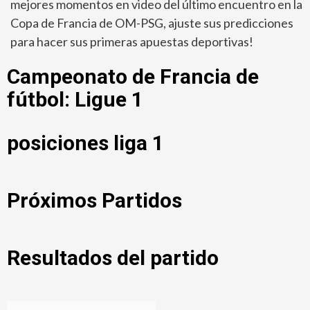
mejores momentos en video del último encuentro en la
Copa de Francia de OM-PSG, ajuste sus predicciones
para hacer sus primeras apuestas deportivas!
Campeonato de Francia de
fútbol: Ligue 1
posiciones liga 1
Próximos Partidos
Resultados del partido