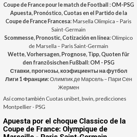
Coupe de France pour le match de Football : OM-PSG
Apuesta, Pronóstico, Cuotas en el Partido de
la
Coupe de France
Francesa:
Marsella Olímpica – Paris
Saint-Germain
Scommesse, Pronostic, Cotización en línea:
Olímpico
de Marsella – Paris Saint-Germain
Wette, Vorhersagen, Prognose, Tipp, Quoten für
den französischen Fußball: OM - PSG
Ставки, прогнозы, коэфициенты на футбол
Лиги 1 Франции:
Олимпик де Марсель – Пари Сен
Жермен
Así como también
Cuotas unibet, bwin, predicciones
Montpellier - PSG
Apuesta por el choque Classico de la
Coupe de France: Olympique de