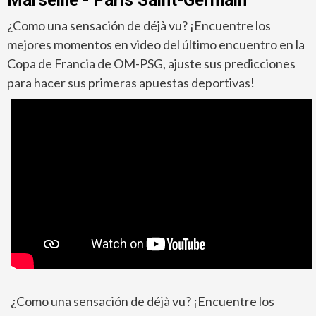
Marseille - Paris Saint-Germain
¿Como una sensación de déjà vu? ¡Encuentre los
mejores momentos en video del último encuentro en la
Copa de Francia de OM-PSG, ajuste sus predicciones
para hacer sus primeras apuestas deportivas!
¿Como una sensación de déjà vu? ¡Encuentre los