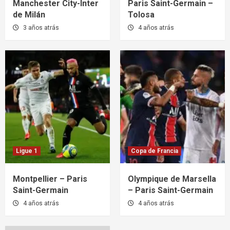
Manchester City-Inter
Paris Saint-Germain –
de Milán
Tolosa
3 años atrás
4 años atrás
Ligue 1
Copa de Francia
Montpellier – Paris
Olympique de Marsella
Saint-Germain
– Paris Saint-Germain
4 años atrás
4 años atrás