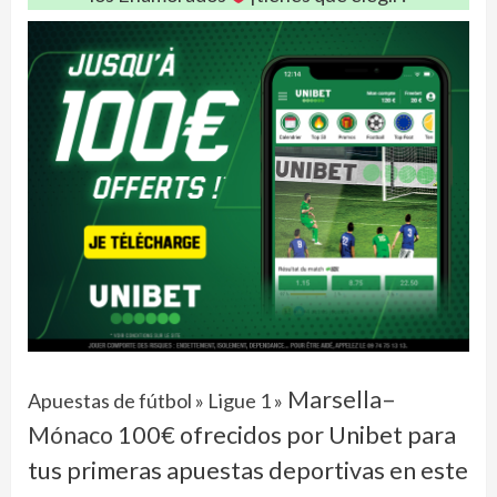
Marsella–
Apuestas de fútbol
»
Ligue 1
»
Mónaco
100€ ofrecidos por Unibet para
tus primeras apuestas deportivas en este