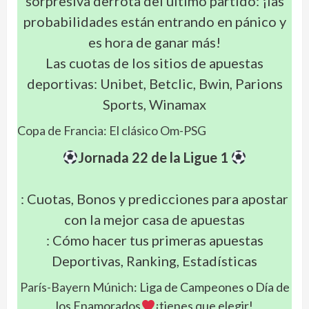
sorpresiva derrota del último partido: ¡las
probabilidades están entrando en pánico y
es hora de ganar más!
Las cuotas de los sitios de apuestas
deportivas: Unibet, Betclic, Bwin, Parions
Sports, Winamax
Copa de Francia: El clásico Om-PSG
Jornada 22 de la Ligue 1
: Cuotas, Bonos y predicciones para apostar
con la mejor casa de apuestas
: Cómo hacer tus primeras apuestas
Deportivas, Ranking, Estadísticas
París-Bayern Múnich
: Liga de Campeones o Día de
los Enamorados
¡tienes que elegir!