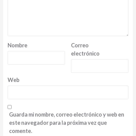
Nombre
Correo
electrónico
Web
Guarda mi nombre, correo electrónico y web en
este navegador para la próxima vez que
comente.