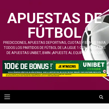
Saltar
al
APUESTAS DE
contenido
FÚTBOL
PREDICCIONES, APUESTAS DEPORTIVAS, CUOTAS Y BONOS PARA
TODOS LOS PARTIDOS DE FÚTBOL DE LA LIGUE 1 CON LAS CASAS
DE APUESTAS UNIBET, BWIN: ¡APUESTE AL EQUIPO GANADOR!
Menú
primario