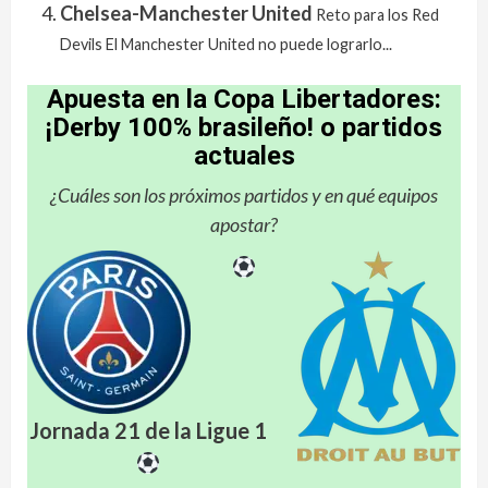
Chelsea-Manchester United
Reto para los Red
Devils El Manchester United no puede lograrlo...
Apuesta en la Copa Libertadores:
¡Derby 100% brasileño! o partidos
actuales
¿Cuáles son los próximos partidos y en qué equipos
apostar?
Jornada 21 de la Ligue 1