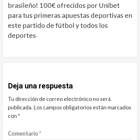
brasileño!
100€ ofrecidos por Unibet
para tus primeras apuestas deportivas en
este partido de fútbol y todos los
deportes
Deja una respuesta
Tu dirección de correo electrónico no será
publicada.
Los campos obligatorios están marcados
con
*
Comentario
*