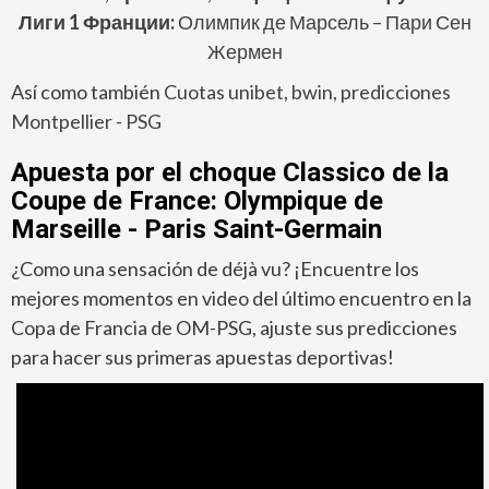
Лиги 1 Франции:
Олимпик де Марсель – Пари Сен
Жермен
Así como también
Cuotas unibet, bwin, predicciones
Montpellier - PSG
Apuesta por el choque Classico de la
Coupe de France: Olympique de
Marseille - Paris Saint-Germain
¿Como una sensación de déjà vu? ¡Encuentre los
mejores momentos en video del último encuentro en la
Copa de Francia de OM-PSG, ajuste sus predicciones
para hacer sus primeras apuestas deportivas!