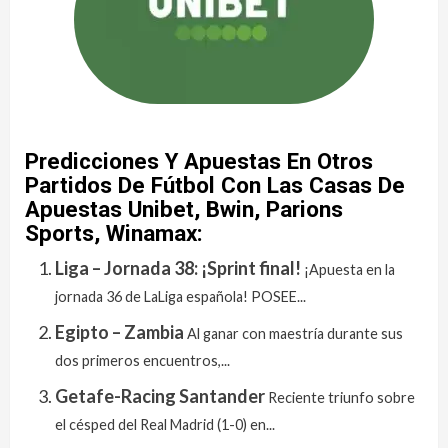
Predicciones Y Apuestas En Otros
Partidos De Fútbol Con Las Casas De
Apuestas Unibet, Bwin, Parions
Sports, Winamax:
Liga – Jornada 38: ¡Sprint final!
¡Apuesta en la
jornada 36 de LaLiga española! POSEE...
Egipto – Zambia
Al ganar con maestría durante sus
dos primeros encuentros,...
Getafe-Racing Santander
Reciente triunfo sobre
el césped del Real Madrid (1-0) en...