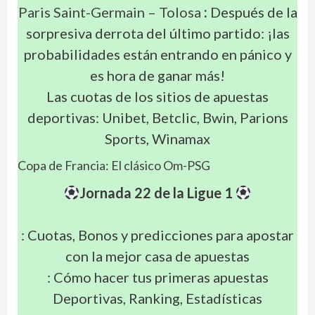
Paris Saint-Germain – Tolosa
:
Después de la
sorpresiva derrota del último partido: ¡las
probabilidades están entrando en pánico y
es hora de ganar más!
Las cuotas de los sitios de apuestas
deportivas: Unibet, Betclic, Bwin, Parions
Sports, Winamax
Copa de Francia: El clásico Om-PSG
Jornada 22 de la Ligue 1
: Cuotas, Bonos y predicciones para apostar
con la mejor casa de apuestas
: Cómo hacer tus primeras apuestas
Deportivas, Ranking, Estadísticas