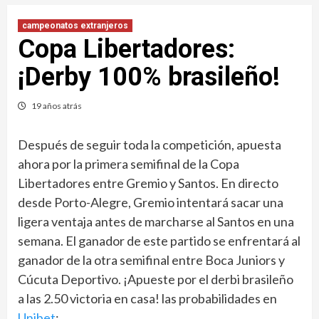
campeonatos extranjeros
Copa Libertadores:
¡Derby 100% brasileño!
19 años atrás
Después de seguir toda la competición, apuesta
ahora por la primera semifinal de la Copa
Libertadores entre Gremio y Santos. En directo
desde Porto-Alegre, Gremio intentará sacar una
ligera ventaja antes de marcharse al Santos en una
semana. El ganador de este partido se enfrentará al
ganador de la otra semifinal entre Boca Juniors y
Cúcuta Deportivo. ¡Apueste por el derbi brasileño
a las 2.50 victoria en casa! las probabilidades en
Unibet
: