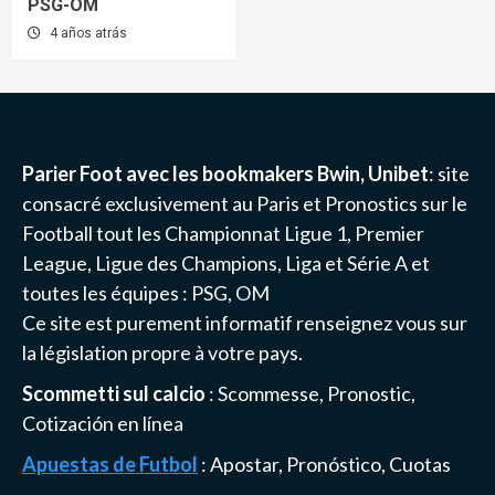
PSG-OM
4 años atrás
Parier Foot avec les bookmakers Bwin, Unibet
: site
consacré exclusivement au Paris et Pronostics sur le
Football tout les Championnat
Ligue 1
, Premier
League, Ligue des Champions, Liga et Série A et
toutes les équipes :
PSG
, OM
Ce site est purement informatif renseignez vous sur
la législation propre à votre pays.
Scommetti sul calcio
: Scommesse, Pronostic,
Cotización en línea
Apuestas de Futbol
: Apostar, Pronóstico, Cuotas