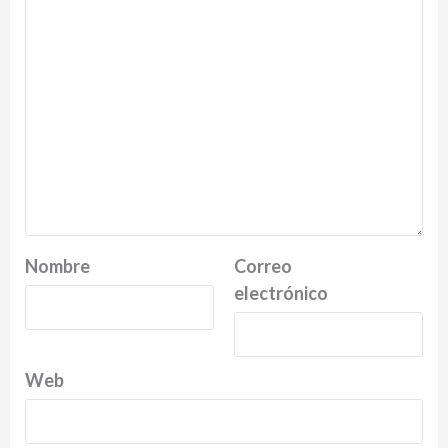
Nombre
Correo
electrónico
Web