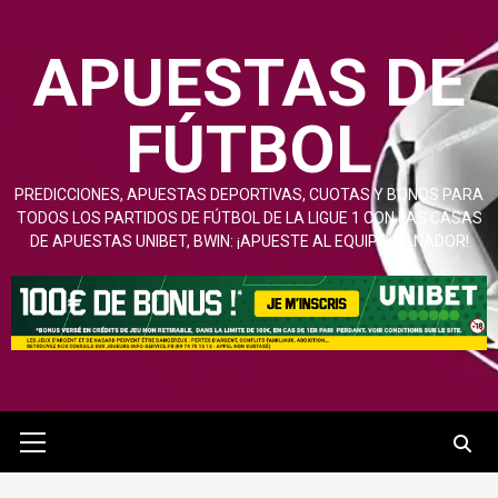
Saltar
al
APUESTAS DE
contenido
FÚTBOL
PREDICCIONES, APUESTAS DEPORTIVAS, CUOTAS Y BONOS PARA
TODOS LOS PARTIDOS DE FÚTBOL DE LA LIGUE 1 CON LAS CASAS
DE APUESTAS UNIBET, BWIN: ¡APUESTE AL EQUIPO GANADOR!
Menú
primario