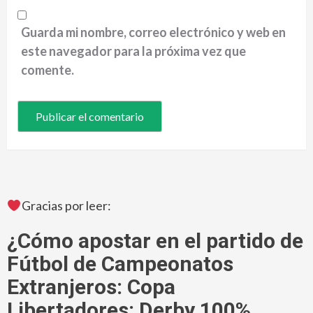
Guarda mi nombre, correo electrónico y web en
este navegador para la próxima vez que
comente.
Gracias por leer:
¿Cómo apostar en el partido de
Fútbol de Campeonatos
Extranjeros: Copa
Libertadores: Derby 100%