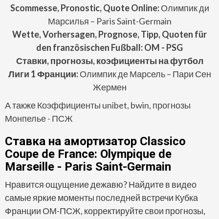
Scommesse, Pronostic, Quote Online:
Олимпик ди
Марсилья – Paris Saint-Germain
Wette, Vorhersagen, Prognose, Tipp, Quoten für
den französischen Fußball: OM - PSG
Ставки, прогнозы, коэфициенты на футбол
Лиги 1 Франции:
Олимпик де Марсель – Пари Сен
Жермен
А также
Коэффициенты unibet, bwin, прогнозы
Монпелье - ПСЖ
Ставка на амортизатор Classico
Coupe de France: Olympique de
Marseille - Paris Saint-Germain
Нравится ощущение дежавю? Найдите в видео
самые яркие моменты последней встречи Кубка
Франции ОМ-ПСЖ, корректируйте свои прогнозы,