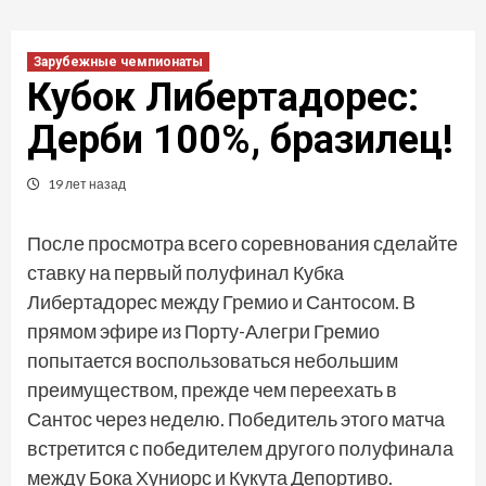
Зарубежные чемпионаты
Кубок Либертадорес:
Дерби 100%, бразилец!
19 лет назад
После просмотра всего соревнования сделайте
ставку на первый полуфинал Кубка
Либертадорес между Гремио и Сантосом. В
прямом эфире из Порту-Алегри Гремио
попытается воспользоваться небольшим
преимуществом, прежде чем переехать в
Сантос через неделю. Победитель этого матча
встретится с победителем другого полуфинала
между Бока Хуниорс и Кукута Депортиво.