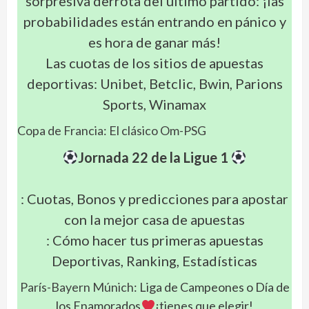
sorpresiva derrota del último partido: ¡las
probabilidades están entrando en pánico y
es hora de ganar más!
Las cuotas de los sitios de apuestas
deportivas: Unibet, Betclic, Bwin, Parions
Sports, Winamax
Copa de Francia: El clásico Om-PSG
Jornada 22 de la Ligue 1
: Cuotas, Bonos y predicciones para apostar
con la mejor casa de apuestas
: Cómo hacer tus primeras apuestas
Deportivas, Ranking, Estadísticas
París-Bayern Múnich
: Liga de Campeones o Día de
los Enamorados
¡tienes que elegir!