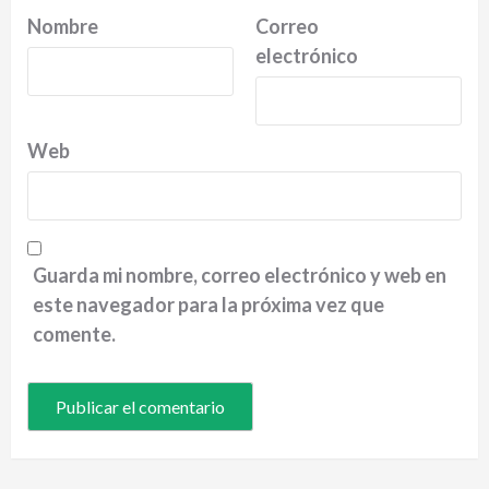
Nombre
Correo
electrónico
Web
Guarda mi nombre, correo electrónico y web en
este navegador para la próxima vez que
comente.