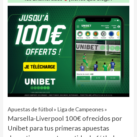
Apuestas de fútbol
»
Liga de Campeones
»
Marsella-Liverpool
100€ ofrecidos por
Unibet para tus primeras apuestas