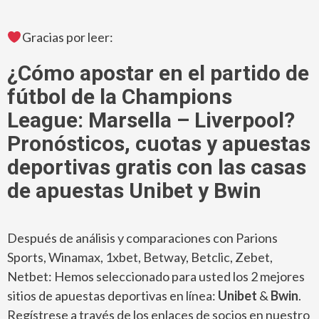
Gracias por leer:
¿Cómo apostar en el partido de
fútbol de la Champions
League: Marsella – Liverpool?
Pronósticos, cuotas y apuestas
deportivas gratis con las casas
de apuestas Unibet y Bwin
Después de análisis y comparaciones con Parions
Sports, Winamax, 1xbet, Betway, Betclic, Zebet,
Netbet: Hemos seleccionado para usted los 2 mejores
sitios de apuestas deportivas en línea:
Unibet
&
Bwin
.
Regístrese a través de los enlaces de socios en nuestro