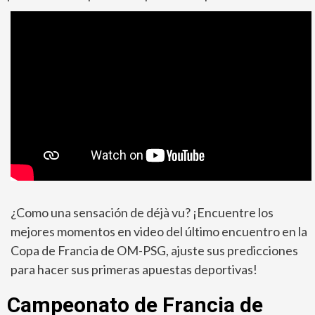
¿Como una sensación de déjà vu? ¡Encuentre los
mejores momentos en video del último encuentro en la
Copa de Francia de OM-PSG, ajuste sus predicciones
para hacer sus primeras apuestas deportivas!
Campeonato de Francia de