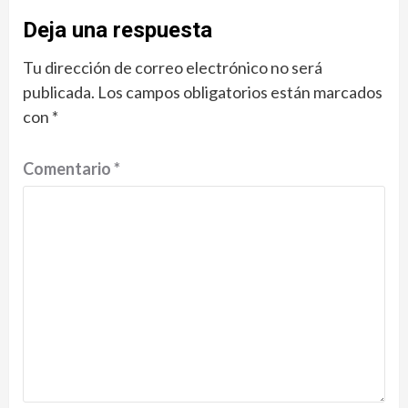
Deja una respuesta
Tu dirección de correo electrónico no será
publicada.
Los campos obligatorios están marcados
con
*
Comentario
*