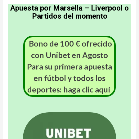
Apuesta por Marsella – Liverpool o
Partidos del momento
Bono de 100 € ofrecido
con Unibet en
Agosto
Para su primera apuesta
en fútbol y todos los
deportes: haga clic aquí