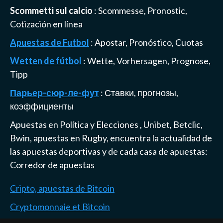
Scommetti sul calcio
: Scommesse, Pronostic,
Cotización en línea
Apuestas de Futbol
: Apostar, Pronóstico, Cuotas
Wetten de fútbol
: Wette, Vorhersagen, Prognose,
Tipp
Парьер-сюр-ле-фут
: Ставки, прогнозы,
коэффициенты
Apuestas en Política y Elecciones
,
Unibet, Betclic,
Bwin, apuestas en Rugby
, encuentra la actualidad de
las apuestas deportivas y de cada casa de apuestas:
Corredor de apuestas
Cripto, apuestas de Bitcoin
Cryptomonnaie et Bitcoin