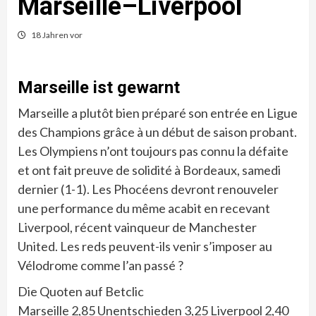
Marseille–Liverpool
18 Jahren vor
Marseille ist gewarnt
Marseille a plutôt bien préparé son entrée en Ligue
des Champions grâce à un début de saison probant.
Les Olympiens n’ont toujours pas connu la défaite
et ont fait preuve de solidité à Bordeaux, samedi
dernier (1-1). Les Phocéens devront renouveler
une performance du même acabit en recevant
Liverpool, récent vainqueur de Manchester
United. Les reds peuvent-ils venir s’imposer au
Vélodrome comme l’an passé ?
Die Quoten auf Betclic
Marseille 2,85 Unentschieden 3,25 Liverpool 2,40