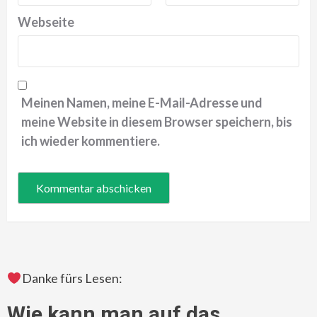
Webseite
Meinen Namen, meine E-Mail-Adresse und
meine Website in diesem Browser speichern, bis
ich wieder kommentiere.
Danke fürs Lesen:
Wie kann man auf das