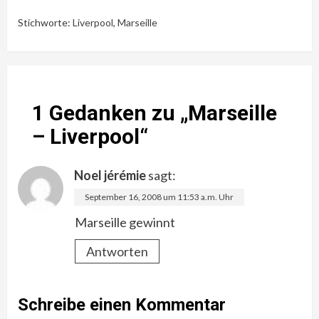
Stichworte:
Liverpool
,
Marseille
1 Gedanken zu „
Marseille
– Liverpool
“
Noel jérémie
sagt:
September 16, 2008 um 11:53 a.m. Uhr
Marseille gewinnt
Antworten
Schreibe einen Kommentar