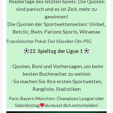
Niederlage des letzten Spiels: Die Quoten
sind panisch und es ist Zeit, mehr zu
gewinnen!
Die Quoten der Sportwettenseiten: Unibet,
Betclic, Bwin, Parions Sports, Winamax
Französischer Pokal: Der Klassiker Om-PSG
22. Spieltag der Ligue 1
: Quoten, Boni und Vorhersagen, um beim
besten Buchmacher zu wetten
: So machen Sie Ihre ersten Sportwetten,
Rangliste, Statistiken
Paris-Bayern München
: Champions League oder
Valentinstag
du musst dich entscheiden!