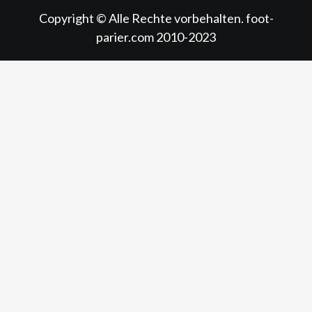
Copyright © Alle Rechte vorbehalten. foot-
parier.com 2010-2023