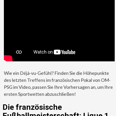
Wie ein Déjà-vu-Gefühl? Finden Sie die Höhepunkte
des letzten Treffens im französischen Pokal von OM-
PSG im Video, passen Sie Ihre Vorhersagen an, um Ihre
ersten Sportwetten abzuschließen!
Die französische
Fußballmeisterschaft: Ligue 1