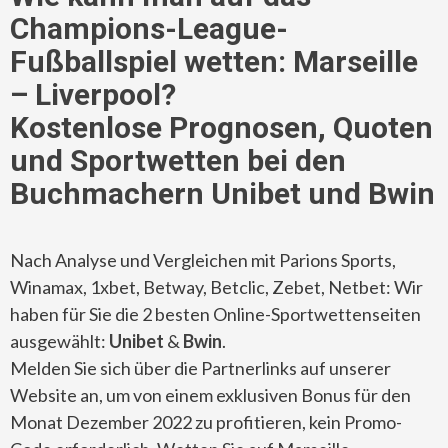
Champions-League-
Fußballspiel wetten: Marseille
– Liverpool?
Kostenlose Prognosen, Quoten
und Sportwetten bei den
Buchmachern Unibet und Bwin
Nach Analyse und Vergleichen mit Parions Sports,
Winamax, 1xbet, Betway, Betclic, Zebet, Netbet: Wir
haben für Sie die 2 besten Online-Sportwettenseiten
ausgewählt:
Unibet
&
Bwin
.
Melden Sie sich über die Partnerlinks auf unserer
Website an, um von einem exklusiven Bonus für den
Monat Dezember 2022 zu profitieren, kein Promo-