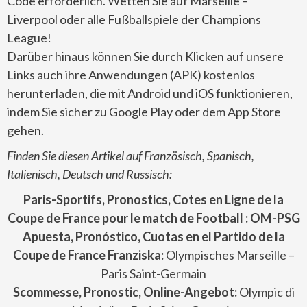
Code erforderlich. Wetten Sie auf Marseille –
Liverpool oder alle Fußballspiele der Champions
League!
Darüber hinaus können Sie durch Klicken auf unsere
Links auch ihre Anwendungen (APK) kostenlos
herunterladen, die mit Android und iOS funktionieren,
indem Sie sicher zu Google Play oder dem App Store
gehen.
Finden Sie diesen Artikel auf Französisch, Spanisch,
Italienisch, Deutsch und Russisch:
Paris-Sportifs, Pronostics, Cotes en Ligne de la
Coupe de France pour le match de Football : OM-PSG
Apuesta, Pronóstico, Cuotas en el Partido de
la
Coupe de France
Franziska:
Olympisches Marseille –
Paris Saint-Germain
Scommesse, Pronostic, Online-Angebot:
Olympic di