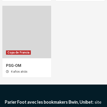
Copa de Francia
PSG-OM
4 años atrás
Parier Foot avec les bookmakers Bwin, Unibet
: site