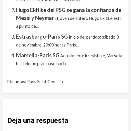
Hugo Ekitike del PSG se gana la confianza de
Messi y Neymar
El joven delantero Hugo Ekitike está
a punto de...
Estrasburgo-París SG
Inicio del partido: sábado 3
de noviembre, 20:00 horas París...
Marsella-París SG
Actualmente irresistible, Marsella
ha dado un gran paso hacia...
Etiquetas:
Paris Saint Germain
Deja una respuesta