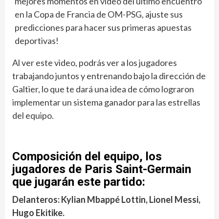
mejores momentos en video del último encuentro
en la Copa de Francia de OM-PSG, ajuste sus
predicciones para hacer sus primeras apuestas
deportivas!
Al ver este video, podrás ver a los jugadores
trabajando juntos y entrenando bajo la dirección de
Galtier, lo que te dará una idea de cómo lograron
implementar un sistema ganador para las estrellas
del equipo.
Composición del equipo, los
jugadores de Paris Saint-Germain
que jugarán este partido:
Delanteros: Kylian Mbappé Lottin, Lionel Messi,
Hugo Ekitike.