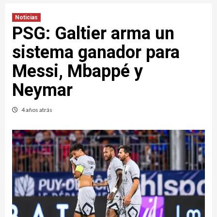
Noticias
PSG: Galtier arma un
sistema ganador para
Messi, Mbappé y
Neymar
4 años atrás