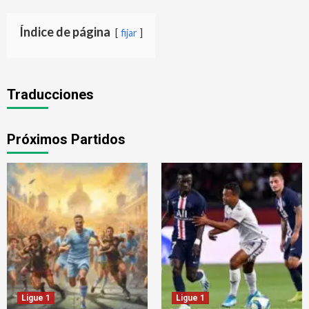
Índice de página
fijar
Traducciones
Próximos Partidos
Ligue 1
Ligue 1