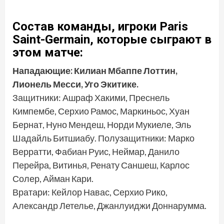
Состав команды, игроки Paris
Saint-Germain, которые сыграют в
этом матче:
Нападающие: Килиан Мбаппе Лоттин,
Лионель Месси, Уго Экитике.
Защитники: Ашраф Хакими, Преснель
Кимпембе, Серхио Рамос, Маркиньос, Хуан
Бернат, Нуно Мендеш, Норди Мукиеле, Эль
Шадайль Битшиабу. Полузащитники: Марко
Верратти, Фабиан Руис, Неймар, Данило
Перейра, Витинья, Ренату Саншеш, Карлос
Солер, Айман Кари.
Вратари: Кейлор Навас, Серхио Рико,
Александр Летелье, Джанлуиджи Доннарумма.