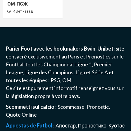
ОМ-ПСЖ
4 лет назад
Parier Foot avec les bookmakers Bwin, Unibet
: site
consacré exclusivement au Paris et Pronostics sur le
Football tout les Championnat
Ligue 1
, Premier
League, Ligue des Champions, Liga et Série A et
toutes les équipes :
PSG
, OM
Ce site est purement informatif renseignez vous sur
la législation propre à votre pays.
Scommetti sul calcio
: Scommesse, Pronostic,
Quote Online
Apuestas de Futbol
: Апостар, Проностико, Куотас