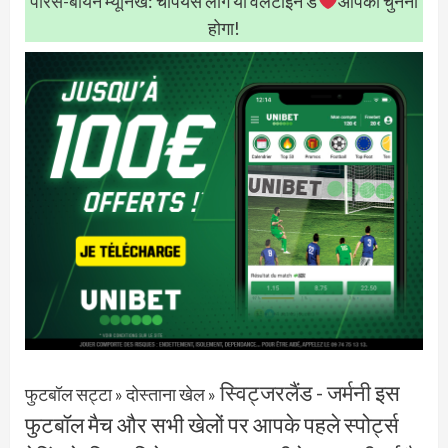
पेरिस-बायर्न म्यूनिख
: चैंपियंस लीग या वेलेंटाइन डे
आपको चुनना
होगा!
स्विट्जरलैंड - जर्मनी
इस
फुटबॉल सट्टा
»
दोस्ताना खेल
»
फुटबॉल मैच और सभी खेलों पर आपके पहले स्पोर्ट्स