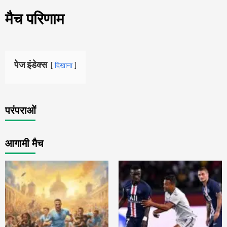
मैच परिणाम
पेज इंडेक्स
दिखाना
परंपराओं
आगामी मैच