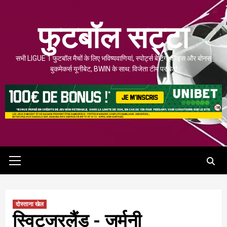
इसे
छोड़कर
फुटबॉल सट्टा
सामग्री
पर
सभी LIGUE 1 फुटबॉल मैचों के लिए भविष्यवाणियां, स्पोर्ट्स बेटिंग, ऑड्स और बोनस
बढ़ने
बुकमेकर्स यूनीबेट, BWIN के साथ: विजेता टीम पर बेट!
के
लिए
मुख्य
मेनू
दोस्ताना खेल
स्विट्जरलैंड - जर्मनी