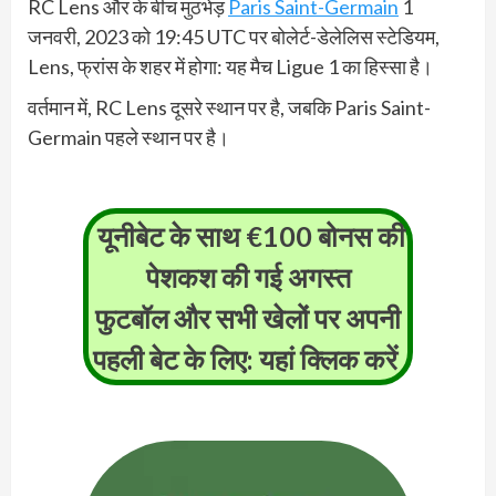
RC Lens और के बीच मुठभेड़
Paris Saint-Germain
1
जनवरी, 2023 को 19:45 UTC पर बोलेर्ट-डेलेलिस स्टेडियम,
Lens, फ्रांस के शहर में होगा: यह मैच Ligue 1 का हिस्सा है।
वर्तमान में, RC Lens दूसरे स्थान पर है, जबकि Paris Saint-
Germain पहले स्थान पर है।
यूनीबेट के साथ €100 बोनस की
पेशकश की गई
अगस्त
फुटबॉल और सभी खेलों पर अपनी
पहली बेट के लिए: यहां क्लिक करें