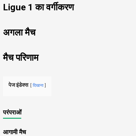
Ligue 1 का वर्गीकरण
अगला मैच
मैच परिणाम
पेज इंडेक्स
दिखाना
परंपराओं
आगामी मैच