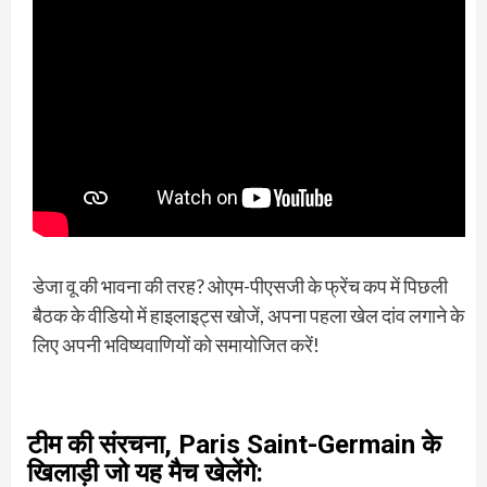
डेजा वू की भावना की तरह? ओएम-पीएसजी के फ्रेंच कप में पिछली
बैठक के वीडियो में हाइलाइट्स खोजें, अपना पहला खेल दांव लगाने के
लिए अपनी भविष्यवाणियों को समायोजित करें!
टीम की संरचना, Paris Saint-Germain के
खिलाड़ी जो यह मैच खेलेंगे: