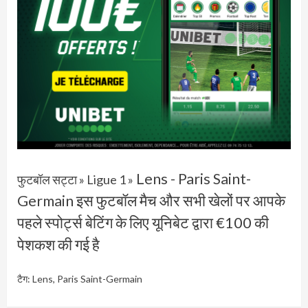
Lens - Paris Saint-
फुटबॉल सट्टा
»
Ligue 1
»
Germain
इस फुटबॉल मैच और सभी खेलों पर आपके
पहले स्पोर्ट्स बेटिंग के लिए यूनिबेट द्वारा €100 की
पेशकश की गई है
टैग:
Lens
,
Paris Saint-Germain