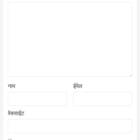
नाम
ईमेल
वेबसाईट