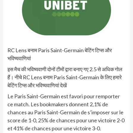
RC Lens बनाम Paris Saint-Germain बेटिंग टिप्स और
भविष्यवाणियां
इस मैच की भविष्यवाणी दोनों टीमों द्वारा बनाए गए 2.5 से अधिक गोल
हैं। नीचे RC Lens बनाम Paris Saint-Germain के लिए हमारे
बेटिंग टिप्स और भविष्यवाणियां देखें
Le Paris Saint-Germain est favori pour remporter
ce match. Les bookmakers donnent 2,1% de
chances au Paris Saint-Germain de s’imposer sur le
score de 1-0, 25% de chances pour une victoire 2-0
et 41% de chances pour une victoire 3-0.