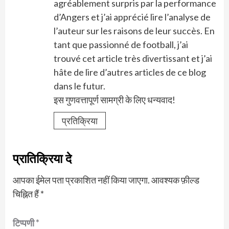
agréablement surpris par la performance
d’Angers et j’ai apprécié lire l’analyse de
l’auteur sur les raisons de leur succès. En
tant que passionné de football, j’ai
trouvé cet article très divertissant et j’ai
hâte de lire d’autres articles de ce blog
dans le futur.
इस गुणवत्तापूर्ण सामग्री के लिए धन्यवाद!
प्रतिक्रिया
प्रातिक्रिया दे
आपका ईमेल पता प्रकाशित नहीं किया जाएगा.
आवश्यक फ़ील्ड
चिह्नित हैं
*
टिप्पणी
*