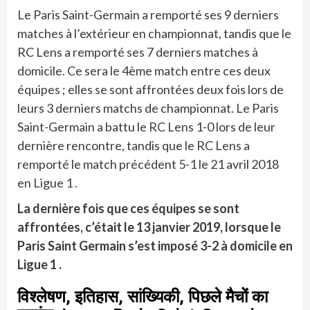
Le Paris Saint-Germain a remporté ses 9 derniers
matches à l’extérieur en championnat, tandis que le
RC Lens a remporté ses 7 derniers matches à
domicile. Ce sera le 4ème match entre ces deux
équipes ; elles se sont affrontées deux fois lors de
leurs 3 derniers matchs de championnat. Le Paris
Saint-Germain a battu le RC Lens 1-0 lors de leur
dernière rencontre, tandis que le RC Lens a
remporté le match précédent 5-1 le 21 avril 2018
en Ligue 1 .
La dernière fois que ces équipes se sont
affrontées, c’était le 13 janvier 2019, lorsque le
Paris Saint Germain s’est imposé 3-2 à domicile en
Ligue 1 .
विश्लेषण, इतिहास, सांख्यिकी, पिछले मैचों का