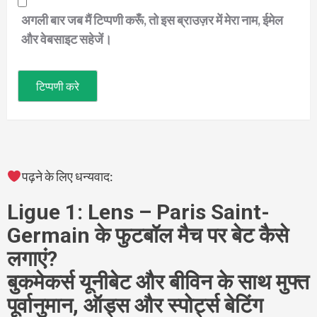
अगली बार जब मैं टिप्पणी करूँ, तो इस ब्राउज़र में मेरा नाम, ईमेल
और वेबसाइट सहेजें।
पढ़ने के लिए धन्यवाद:
Ligue 1: Lens – Paris Saint-
Germain के फुटबॉल मैच पर बेट कैसे
लगाएं?
बुकमेकर्स यूनीबेट और बीविन के साथ मुफ्त
पूर्वानुमान, ऑड्स और स्पोर्ट्स बेटिंग