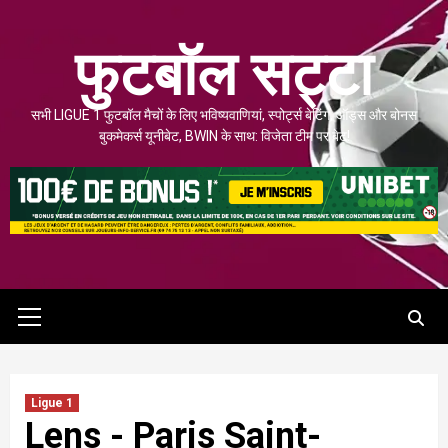
इसे
छोड़कर
फुटबॉल सट्टा
सामग्री
पर
सभी LIGUE 1 फुटबॉल मैचों के लिए भविष्यवाणियां, स्पोर्ट्स बेटिंग, ऑड्स और बोनस
बढ़ने
बुकमेकर्स यूनीबेट, BWIN के साथ: विजेता टीम पर बेट!
के
लिए
मुख्य
मेनू
Ligue 1
Lens - Paris Saint-