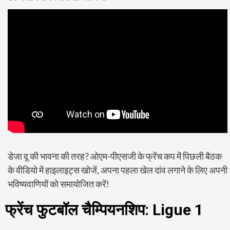
डेजा वू की भावना की तरह? ओएम-पीएसजी के फ्रेंच कप में पिछली बैठक
के वीडियो में हाइलाइट्स खोजें, अपना पहला खेल दांव लगाने के लिए अपनी
भविष्यवाणियों को समायोजित करें!
फ्रेंच फुटबॉल चैम्पियनशिप: Ligue 1