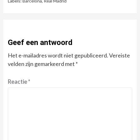
Labels:
Barcelona
,
Real Madrid
Geef een antwoord
Het e-mailadres wordt niet gepubliceerd.
Vereiste
velden zijn gemarkeerd met
*
Reactie
*