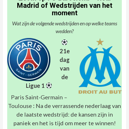
Madrid of Wedstrijden van het
moment
Wat zijn de volgende wedstrijden en op welke teams
wedden?
21e
dag
van
de
Ligue 1
Paris Saint-Germain –
Toulouse
:
Na de verrassende nederlaag van
de laatste wedstrijd: de kansen zijn in
paniek en het is tijd om meer te winnen!