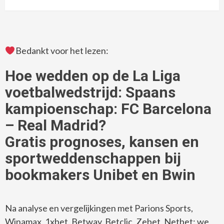
Bedankt voor het lezen:
Hoe wedden op de La Liga
voetbalwedstrijd: Spaans
kampioenschap: FC Barcelona
– Real Madrid?
Gratis prognoses, kansen en
sportweddenschappen bij
bookmakers Unibet en Bwin
Na analyse en vergelijkingen met Parions Sports,
Winamax, 1xbet, Betway, Betclic, Zebet, Netbet: we