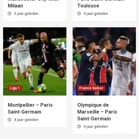
Milaan
Toulouse
3 jaar geleden
4 jaar geleden
Liga 1
Franse beker
Montpellier – Paris
Olympique de
Saint-Germain
Marseille – Paris
Saint-Germain
4 jaar geleden
4 jaar geleden