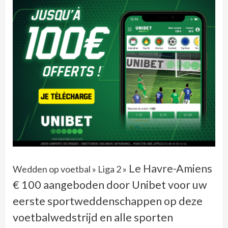
Le Havre-Amiens
Wedden op voetbal
»
Liga 2
»
€ 100 aangeboden door Unibet voor uw
eerste sportweddenschappen op deze
voetbalwedstrijd en alle sporten