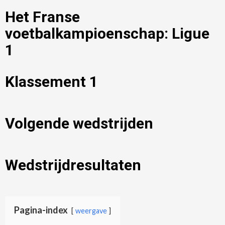
Het Franse
voetbalkampioenschap: Ligue
1
Klassement 1
Volgende wedstrijden
Wedstrijdresultaten
Pagina-index
weergave