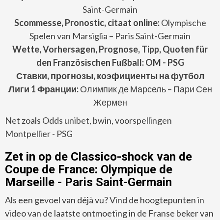
Saint-Germain
Scommesse, Pronostic, citaat online:
Olympische
Spelen van Marsiglia – Paris Saint-Germain
Wette, Vorhersagen, Prognose, Tipp, Quoten für
den Französischen Fußball: OM - PSG
Ставки, прогнозы, коэфициенты на футбол
Лиги 1 Франции:
Олимпик де Марсель – Пари Сен
Жермен
Net zoals
Odds unibet, bwin, voorspellingen
Montpellier - PSG
Zet in op de Classico-shock van de
Coupe de France: Olympique de
Marseille - Paris Saint-Germain
Als een gevoel van déjà vu? Vind de hoogtepunten in
video van de laatste ontmoeting in de Franse beker van