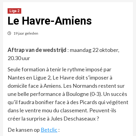
Liga 2
Le Havre-Amiens
19 jaar geleden
Aftrap van de wedstrijd
: maandag 22 oktober,
20.30 uur
Seule formation à tenir le rythme imposé par
Nantes en Ligue 2, Le Havre doit s’imposer à
domicile face à Amiens. Les Normands restent sur
une belle performance à Boulogne (0-3). Un succès
qu’il faudra bonifier face à des Picards qui végétent
dans le ventre mou du classement. Peuvent-ils
créer la surprise à Jules Deschaseaux ?
De kansen op
Betclic
: