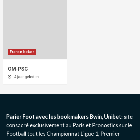
Franse beker
OM-PSG
4 jaar geleden
Parier Foot avec les bookmakers Bwin, Unibet
: site
consacré exclusivement au Paris et Pronostics sur le
Football tout les Championnat
Ligue 1
, Premier