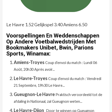
Le Havre 1.52 Gelijkspel 3.40 Amiens 6.50
Voorspellingen En Weddenschappen
Op Andere Voetbalwedstrijden Met
Bookmakers Unibet, Bwin, Parions
Sports, Winamax:
Amiens-Troyes
Coup d’envoi du match : Lundi 06
Août, 20h30 Après avoir...
Le Havre-Troyes
Coup d’envoi du match : Vendredi
21 Septembre, 19h30 Le Havre...
Gueugnon-Le Havre
Praktisch veroordeeld tot de
afdaling in Nationaal, zal Gueugnon weten...
Le Havre-Dijon
Door te winnen op Gueugnon