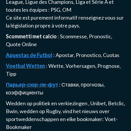
League, Ligue des Champions, Liga et Série A et
toutes les équipes :
PSG
, OM
Ce site est purement informatif renseignez vous sur
la législation propre à votre pays.
Scommetti met calcio
: Scommesse, Pronostic,
Quote Online
Apuestas de Futbol
: Apostar, Pronostico, Cuotas
Voetbal Wetten
: Wette, Vorhersagen, Prognose,
Tipp
Парьер-сюр-ле-фут
: Ставки, прогнозы,
коэффициенты
Wedden op politiek en verkiezingen
,
Unibet, Betclic,
Bwin, wedden op Rugby
, vind het nieuws over
sportweddenschappen en elke bookmaker:
Voet-
Bookmaker