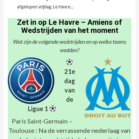
afgelopen vrijdag, Le Havre...
Zet in op Le Havre – Amiens of
Wedstrijden van het moment
Wat zijn de volgende wedstrijden en op welke teams
wedden?
21e
dag
van
de
Ligue 1
Paris Saint-Germain –
Toulouse
:
Na de verrassende nederlaag van