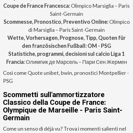
Coupe de France
Francesca:
Olimpico Marsiglia – Paris
Saint-Germain
Scommesse, Pronostico, Preventivo Online:
Olimpico
di Marsiglia – Paris Saint-Germain
Wette, Vorhersagen, Prognose, Tipp, Quoten für
den französischen Fußball: OM - PSG
Statistiche, programmi, decisioni sul calcio Liga 1
Francia:
Олимпик де Марсель – Пари Сен Жермен
Così come
Quote unibet, bwin, pronostici Montpellier -
PSG
Scommetti sull'ammortizzatore
Classico della Coupe de France:
Olympique de Marseille - Paris Saint-
Germain
Come un senso di déjà vu? Trova i momenti salienti nel