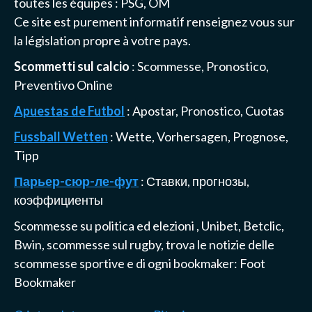
toutes les équipes :
PSG
, OM
Ce site est purement informatif renseignez vous sur
la législation propre à votre pays.
Scommetti sul calcio
: Scommesse, Pronostico,
Preventivo Online
Apuestas de Futbol
: Apostar, Pronostico, Cuotas
Fussball Wetten
: Wette, Vorhersagen, Prognose,
Tipp
Парьер-сюр-ле-фут
: Ставки, прогнозы,
коэффициенты
Scommesse su politica ed elezioni
,
Unibet, Betclic,
Bwin, scommesse sul rugby
, trova le notizie delle
scommesse sportive e di ogni bookmaker:
Foot
Bookmaker