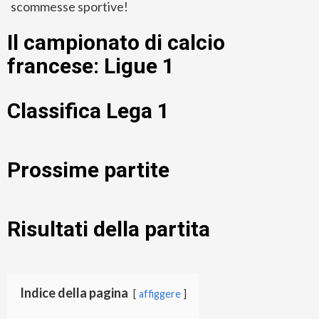
scommesse sportive!
Il campionato di calcio
francese: Ligue 1
Classifica Lega 1
Prossime partite
Risultati della partita
Indice della pagina
affiggere