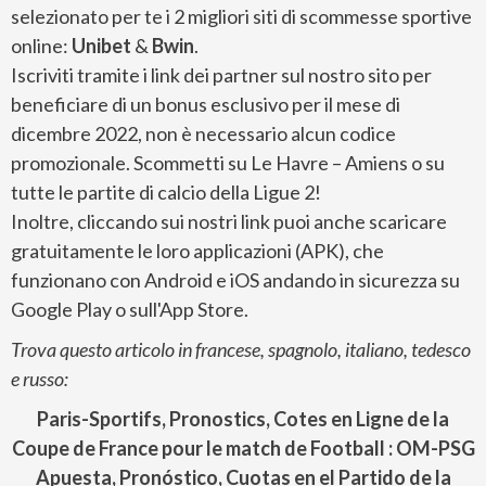
selezionato per te i 2 migliori siti di scommesse sportive
online:
Unibet
&
Bwin
.
Iscriviti tramite i link dei partner sul nostro sito per
beneficiare di un bonus esclusivo per il mese di
dicembre 2022, non è necessario alcun codice
promozionale. Scommetti su Le Havre – Amiens o su
tutte le partite di calcio della Ligue 2!
Inoltre, cliccando sui nostri link puoi anche scaricare
gratuitamente le loro applicazioni (APK), che
funzionano con Android e iOS andando in sicurezza su
Google Play o sull'App Store.
Trova questo articolo in francese, spagnolo, italiano, tedesco
e russo:
Paris-Sportifs, Pronostics, Cotes en Ligne de la
Coupe de France pour le match de Football : OM-PSG
Apuesta, Pronóstico, Cuotas en el Partido de
la