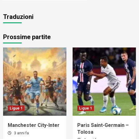
Traduzioni
Prossime partite
Ligue 1
Ligue 1
Manchester City-Inter
Paris Saint-Germain –
Tolosa
3 anni fa