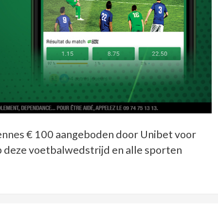
ennes
€ 100 aangeboden door Unibet voor
deze voetbalwedstrijd en alle sporten