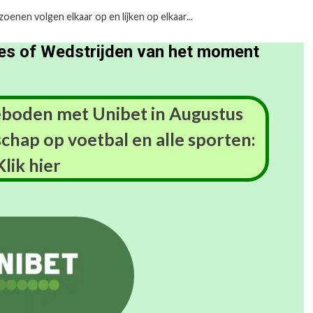
enen volgen elkaar op en lijken op elkaar...
nes of Wedstrijden van het moment
eboden met Unibet in
Augustus
hap op voetbal en alle sporten:
Klik hier