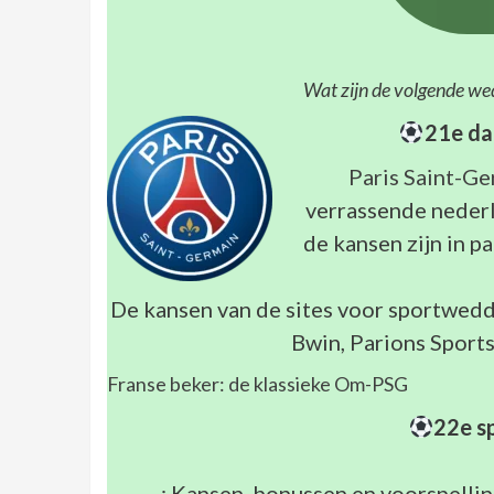
Wat zijn de volgende we
21e da
Paris Saint-Ge
verrassende nederl
de kansen zijn in pa
De kansen van de sites voor sportwedd
Bwin, Parions Sport
Franse beker: de klassieke Om-PSG
22e s
: Kansen, bonussen en voorspelli