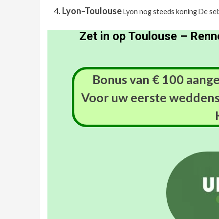
Lyon–Toulouse
Lyon nog steeds koning De seizo
Zet in op Toulouse – Ren
Bonus van € 100 aang
Voor uw eerste weddensc