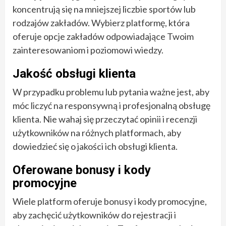
koncentrują się na mniejszej liczbie sportów lub
rodzajów zakładów. Wybierz platformę, która
oferuje opcje zakładów odpowiadające Twoim
zainteresowaniom i poziomowi wiedzy.
Jakość obsługi klienta
W przypadku problemu lub pytania ważne jest, aby
móc liczyć na responsywną i profesjonalną obsługę
klienta. Nie wahaj się przeczytać opinii i recenzji
użytkowników na różnych platformach, aby
dowiedzieć się o jakości ich obsługi klienta.
Oferowane bonusy i kody
promocyjne
Wiele platform oferuje bonusy i kody promocyjne,
aby zachęcić użytkowników do rejestracji i