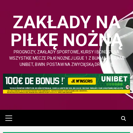
Przejdź
do
ZAKŁADY NA
treści
PIŁKĘ NOŻNĄ
PROGNOZY, ZAKŁADY SPORTOWE, KURSY I BONUSY NA
WSZYSTKIE MECZE PIŁKI NOŻNEJ LIGUE 1 Z BUKMACHERAMI
UNIBET, BWIN: POSTAW NA ZWYCIĘSKĄ DRUŻYNĘ!
Menu
Główne