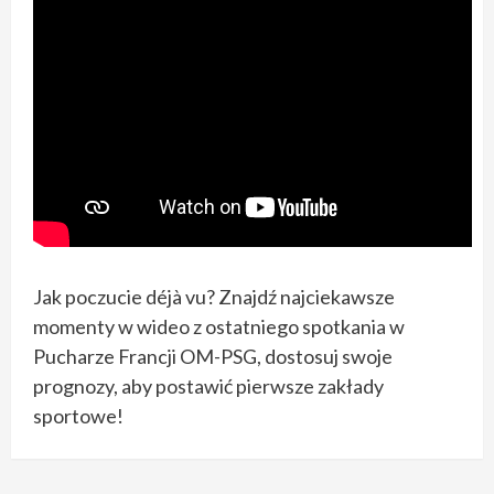
Jak poczucie déjà vu? Znajdź najciekawsze
momenty w wideo z ostatniego spotkania w
Pucharze Francji OM-PSG, dostosuj swoje
prognozy, aby postawić pierwsze zakłady
sportowe!