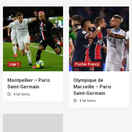
Liga 1
Puchar Francji
Montpellier – Paris
Olympique de
Saint-Germain
Marseille – Paris
Saint-Germain
4 lat temu
4 lat temu