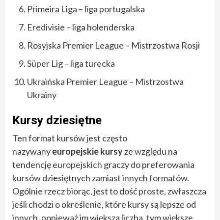
Primeira Liga – liga portugalska
Eredivisie – liga holenderska
Rosyjska Premier League – Mistrzostwa Rosji
Süper Lig – liga turecka
Ukraińska Premier League – Mistrzostwa
Ukrainy
Kursy dziesiętne
Ten format kursów jest często
nazywany
europejskie kursy
ze względu na
tendencję europejskich graczy do preferowania
kursów dziesiętnych zamiast innych formatów.
Ogólnie rzecz biorąc, jest to dość proste, zwłaszcza
jeśli chodzi o określenie, które kursy są lepsze od
innych, ponieważ im większa liczba, tym większe