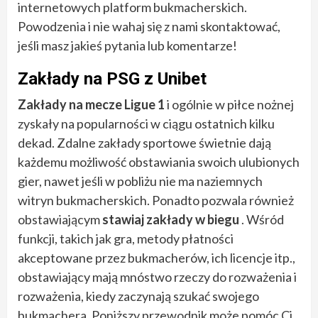
internetowych platform bukmacherskich.
Powodzenia i nie wahaj się z nami skontaktować,
jeśli masz jakieś pytania lub komentarze!
Zakłady na PSG z Unibet
Zakłady na mecze Ligue 1
i ogólnie w piłce nożnej
zyskały na popularności w ciągu ostatnich kilku
dekad. Zdalne zakłady sportowe świetnie dają
każdemu możliwość obstawiania swoich ulubionych
gier, nawet jeśli w pobliżu nie ma naziemnych
witryn bukmacherskich. Ponadto pozwala również
obstawiającym
stawiaj zakłady w biegu
. Wśród
funkcji, takich jak gra, metody płatności
akceptowane przez bukmacherów, ich licencje itp.,
obstawiający mają mnóstwo rzeczy do rozważenia i
rozważenia, kiedy zaczynają szukać swojego
bukmachera. Poniższy przewodnik może pomóc Ci