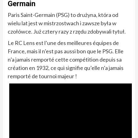
Germain
Paris Saint-Germain (PSG) to drużyna, która od
wielu lat jest w mistrzostwach i zawsze była w
czołówce. Już cztery razy z rzędu zdobywali tytuł.
Le RC Lens est l’une des meilleures équipes de
France, mais il n’est pas aussi bon que le PSG. Elle
n’a jamais remporté cette compétition depuis sa
création en 1932, ce qui signifie qu’elle n’a jamais
remporté de tournoi majeur !