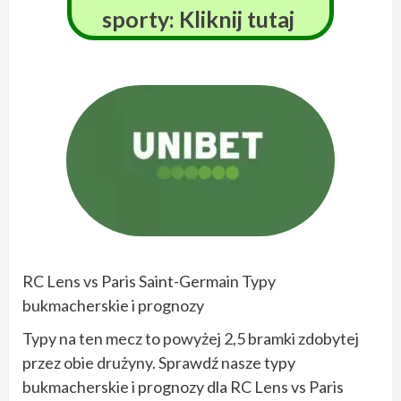
sporty: Kliknij tutaj
RC Lens vs Paris Saint-Germain Typy
bukmacherskie i prognozy
Typy na ten mecz to powyżej 2,5 bramki zdobytej
przez obie drużyny. Sprawdź nasze typy
bukmacherskie i prognozy dla RC Lens vs Paris