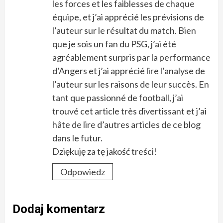
les forces et les faiblesses de chaque
équipe, et j’ai apprécié les prévisions de
l’auteur sur le résultat du match. Bien
que je sois un fan du PSG, j’ai été
agréablement surpris par la performance
d’Angers et j’ai apprécié lire l’analyse de
l’auteur sur les raisons de leur succès. En
tant que passionné de football, j’ai
trouvé cet article très divertissant et j’ai
hâte de lire d’autres articles de ce blog
dans le futur.
Dziękuję za tę jakość treści!
Odpowiedz
Dodaj komentarz