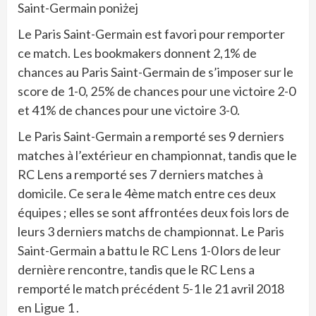
Saint-Germain poniżej
Le Paris Saint-Germain est favori pour remporter
ce match. Les bookmakers donnent 2,1% de
chances au Paris Saint-Germain de s’imposer sur le
score de 1-0, 25% de chances pour une victoire 2-0
et 41% de chances pour une victoire 3-0.
Le Paris Saint-Germain a remporté ses 9 derniers
matches à l’extérieur en championnat, tandis que le
RC Lens a remporté ses 7 derniers matches à
domicile. Ce sera le 4ème match entre ces deux
équipes ; elles se sont affrontées deux fois lors de
leurs 3 derniers matchs de championnat. Le Paris
Saint-Germain a battu le RC Lens 1-0 lors de leur
dernière rencontre, tandis que le RC Lens a
remporté le match précédent 5-1 le 21 avril 2018
en Ligue 1 .