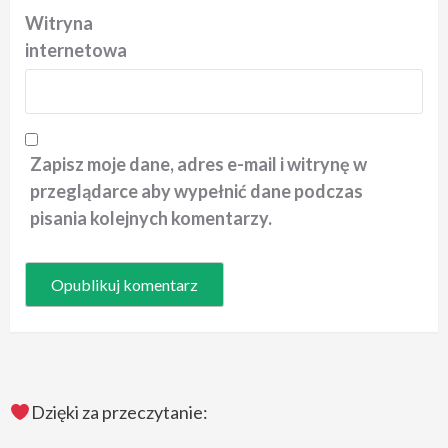
Witryna
internetowa
Zapisz moje dane, adres e-mail i witrynę w
przeglądarce aby wypełnić dane podczas
pisania kolejnych komentarzy.
Dzięki za przeczytanie: