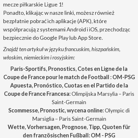
mecze piłkarskie Ligue 1!
Ponadto, klikając w nasze linki, możesz również
bezpłatnie pobrać ich aplikacje (APK), które
współpracują z systemami Android i iOS, przechodząc
bezpiecznie do Google Play lub App Store.
Znajdź ten artykuł w języku francuskim, hiszpańskim,
włoskim, niemieckim i rosyjskim:
Paris-Sportifs, Pronostics, Cotes en Ligne de la
Coupe de France pour le match de Football : OM-PSG
Apuesta, Pronóstico, Cuotas en el Partido de
la
Coupe de France
Francesa:
Olimpijska Marsylia – Paris
Saint-Germain
Scommesse, Pronostic, wycena online:
Olympic di
Marsiglia – Paris Saint-Germain
Wette, Vorhersagen, Prognose, Tipp, Quoten für
den französischen Fußball: OM - PSG