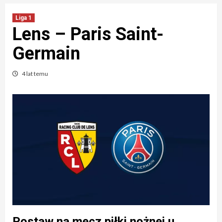
Liga 1
Lens – Paris Saint-
Germain
4 lat temu
Postaw na mecz piłki nożnej u