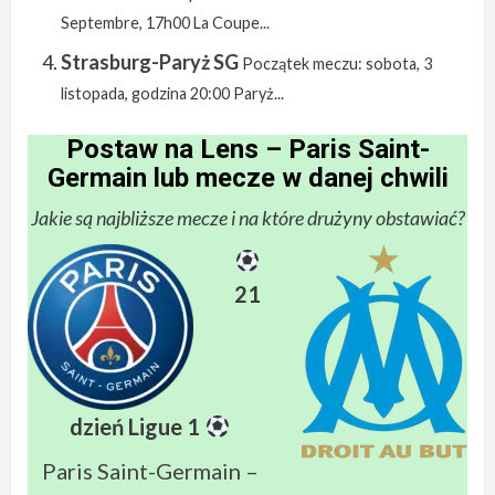
Septembre, 17h00 La Coupe...
Strasburg-Paryż SG
Początek meczu: sobota, 3
listopada, godzina 20:00 Paryż...
Postaw na Lens – Paris Saint-
Germain lub mecze w danej chwili
Jakie są najbliższe mecze i na które drużyny obstawiać?
21
dzień Ligue 1
Paris Saint-Germain –