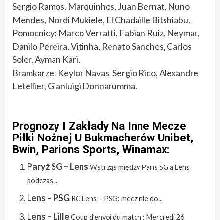
Sergio Ramos, Marquinhos, Juan Bernat, Nuno
Mendes, Nordi Mukiele, El Chadaille Bitshiabu.
Pomocnicy: Marco Verratti, Fabian Ruiz, Neymar,
Danilo Pereira, Vitinha, Renato Sanches, Carlos
Soler, Ayman Kari.
Bramkarze: Keylor Navas, Sergio Rico, Alexandre
Letellier, Gianluigi Donnarumma.
Prognozy I Zakłady Na Inne Mecze
Piłki Nożnej U Bukmacherów Unibet,
Bwin, Parions Sports, Winamax:
Paryż SG – Lens
Wstrząs między Paris SG a Lens
podczas...
Lens – PSG
RC Lens – PSG: mecz nie do...
Lens – Lille
Coup d’envoi du match : Mercredi 26