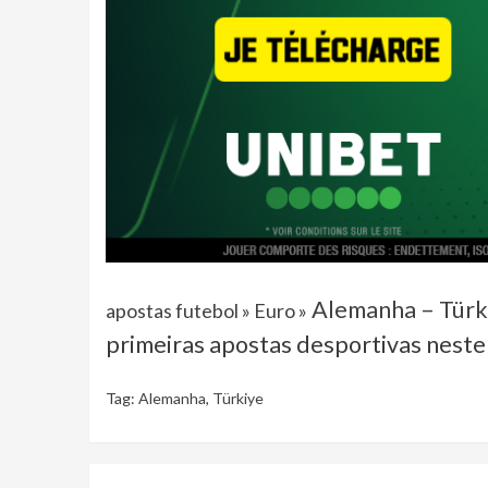
Alemanha – Türk
apostas futebol
»
Euro
»
primeiras apostas desportivas neste
Tag:
Alemanha
,
Türkiye