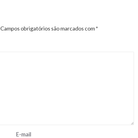
Campos obrigatórios são marcados com
*
E-mail