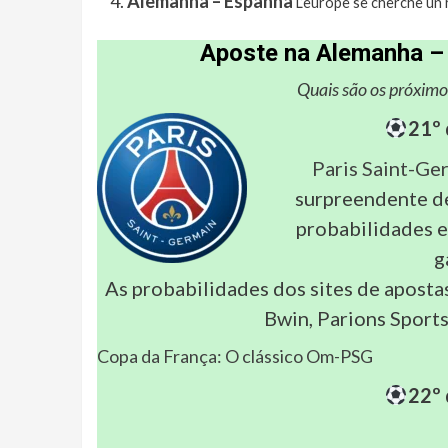
Alemanha – Espanha
L’europe se cherche un r
Aposte na Alemanha –
Quais são os próximo
21º 
Paris Saint-Ge
surpreendente de
probabilidades e
g
As probabilidades dos sites de apostas
Bwin, Parions Sport
Copa da França: O clássico Om-PSG
22º 