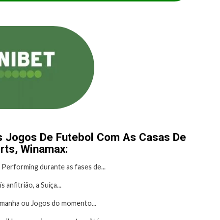
s Jogos De Futebol Com As Casas De
orts, Winamax:
 Performing durante as fases de...
anfitrião, a Suíça...
emanha ou Jogos do momento...