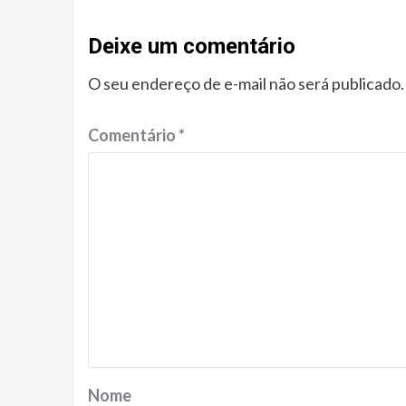
Deixe um comentário
O seu endereço de e-mail não será publicado.
Comentário
*
Nome