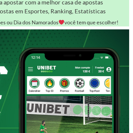
ra apostar com a melhor casa de apostas
ostas em Esportes, Ranking, Estatísticas
ões ou Dia dos Namorados
você tem que escolher!