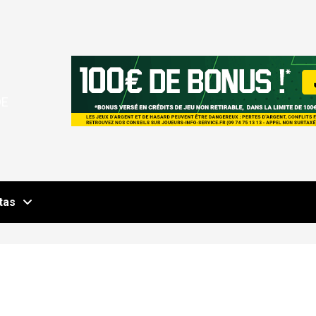
DE
tas