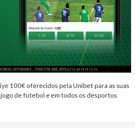
iye
100€ oferecidos pela Unibet para as suas
 jogo de futebol e em todos os desportos