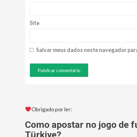
Site
Salvar meus dados neste navegador para
Obrigado por ler:
Como apostar no jogo de f
Türkiye?