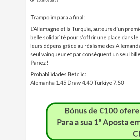
18 anos atrás
Trampolim para a final:
L’Allemagne et la Turquie, auteurs d’un premi
belle solidarité pour s’offrir une place dans le
leurs dépens grâce au réalisme des Allemands 
seul vainqueur et par conséquent un seul bille
Pariez !
Probabilidades Betclic:
Alemanha 1.45 Draw 4.40 Türkiye 7.50
Bónus de €100 ofere
Para a sua 1ª Aposta e
Cl