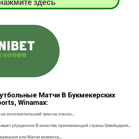
 нажмите здесь
Футбольные Матчи В Букмекерских
ports, Winamax:
на исполнительский трек на этапах...
вает упущенное В качестве принимающей страны Швейцария...
Германия или Матчи момента...