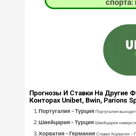
спорта:
Прогнозы И Ставки На Другие 
Конторах Unibet, Bwin, Parions S
Португалия – Турция
Португалия выходит 
Швейцария – Турция
Швейцария наверсты
Хорватия – Германия
Ставки Хорватия – 