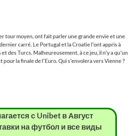
er tour moyen, ont fait parler une grande envie et une
 dernier carré. Le Portugal et la Croatie l’ont appris à
et des Turcs. Malheureusement, à ce jeu, il n’y a qu’un
t pour la finale de l’Euro. Qui s’envolera vers Vienne ?
агается с Unibet в
Август
тавки на футбол и все виды