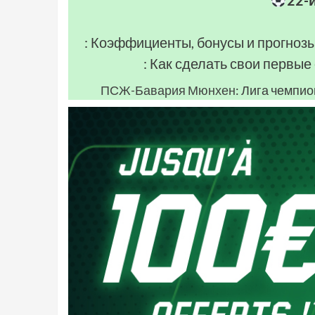
22-й
: Коэффициенты, бонусы и прогнозы
: Как сделать свои первые 
ПСЖ-Бавария Мюнхен
: Лига чемпи