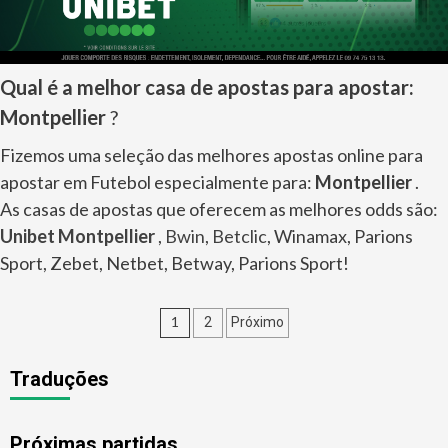
Qual é a melhor casa de apostas para apostar:
Montpellier
?
Fizemos uma seleção das melhores apostas online para
apostar em Futebol especialmente para:
Montpellier
.
As casas de apostas que oferecem as melhores odds são:
Unibet Montpellier
,
Bwin
,
Betclic
, Winamax, Parions
Sport, Zebet, Netbet, Betway, Parions Sport!
Navegação
1
2
Próximo
por
Traduções
posts
Próximas partidas