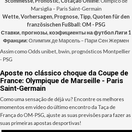
Scommesse, Pronostic, Cotação Online:
Olímpico de
Marsiglia – Paris Saint-Germain
Wette, Vorhersagen, Prognose, Tipp, Quoten für den
französischen Fußball: OM - PSG
Ставки, прогнозы, коэфициенты на футбол Лиги 1
Франции:
Олимпик де Марсель – Пари Сен Жермен
Assim como
Odds unibet, bwin, prognósticos Montpellier
- PSG
Aposte no clássico choque da Coupe de
France: Olympique de Marseille - Paris
Saint-Germain
Como uma sensação de déjà vu? Encontre os melhores
momentos em vídeo do último encontro da Taça de
França do OM-PSG, ajuste as suas previsões para fazer as
suas primeiras apostas desportivas!