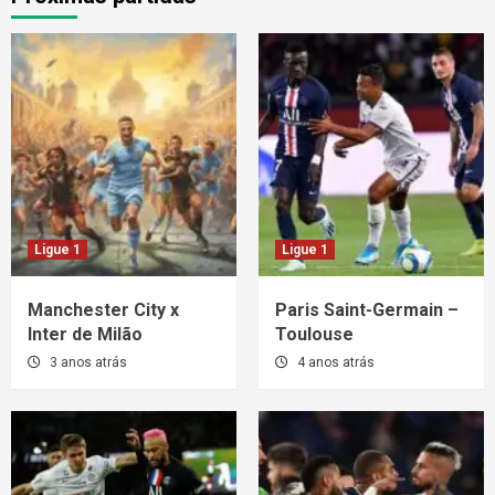
Ligue 1
Ligue 1
Manchester City x
Paris Saint-Germain –
Inter de Milão
Toulouse
3 anos atrás
4 anos atrás