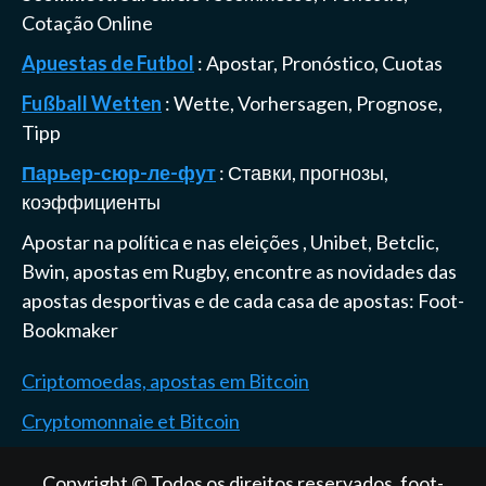
Cotação Online
Apuestas de Futbol
: Apostar, Pronóstico, Cuotas
Fußball Wetten
: Wette, Vorhersagen, Prognose,
Tipp
Парьер-сюр-ле-фут
: Ставки, прогнозы,
коэффициенты
Apostar na política e nas eleições
,
Unibet, Betclic,
Bwin, apostas em Rugby
, encontre as novidades das
apostas desportivas e de cada casa de apostas:
Foot-
Bookmaker
Criptomoedas, apostas em Bitcoin
Cryptomonnaie et Bitcoin
Copyright © Todos os direitos reservados. foot-