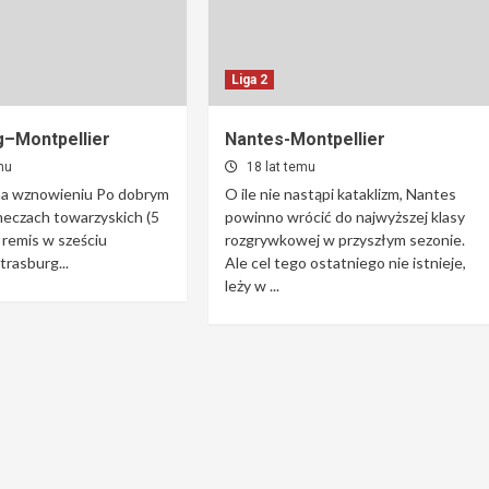
Liga 2
g–Montpellier
Nantes-Montpellier
mu
18 lat temu
na wznowieniu Po dobrym
O ile nie nastąpi kataklizm, Nantes
meczach towarzyskich (5
powinno wrócić do najwyższej klasy
 remis w sześciu
rozgrywkowej w przyszłym sezonie.
trasburg...
Ale cel tego ostatniego nie istnieje,
leży w ...