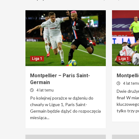
Liga 1
Liga 1
Montpellier – Paris Saint-
Montpelli
Germain
4 lat tem
4 lat temu
Dwie drużyn
finał W miar
Po kolejnej porażce w dążeniu do
kluczowego
chwały w Ligue 1, Paris Saint-
tylko trzy p
Germain będzie dążyć do rozpoczęcia
miesiąca...