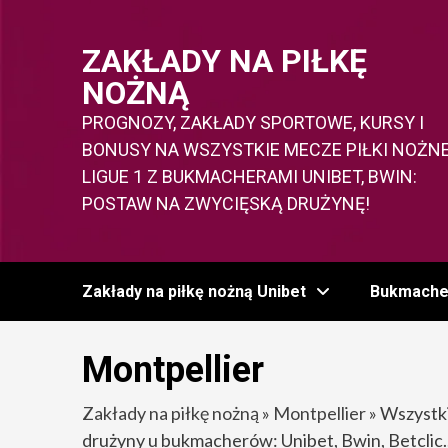
Przejdź
do
ZAKŁADY NA PIŁKĘ
treści
NOŻNĄ
PROGNOZY, ZAKŁADY SPORTOWE, KURSY I
BONUSY NA WSZYSTKIE MECZE PIŁKI NOŻN
LIGUE 1 Z BUKMACHERAMI UNIBET, BWIN:
POSTAW NA ZWYCIĘSKĄ DRUŻYNĘ!
Zakłady na piłkę nożną Unibet
Bukmache
Montpellier
Zakłady na piłkę nożną
»
Montpellier
» Wszystki
drużyny u bukmacherów: Unibet, Bwin, Betclic..