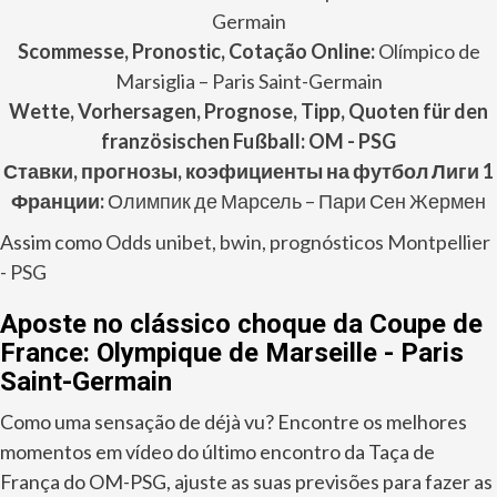
Germain
Scommesse, Pronostic, Cotação Online:
Olímpico de
Marsiglia – Paris Saint-Germain
Wette, Vorhersagen, Prognose, Tipp, Quoten für den
französischen Fußball: OM - PSG
Ставки, прогнозы, коэфициенты на футбол Лиги 1
Франции:
Олимпик де Марсель – Пари Сен Жермен
Assim como
Odds unibet, bwin, prognósticos Montpellier
- PSG
Aposte no clássico choque da Coupe de
France: Olympique de Marseille - Paris
Saint-Germain
Como uma sensação de déjà vu? Encontre os melhores
momentos em vídeo do último encontro da Taça de
França do OM-PSG, ajuste as suas previsões para fazer as