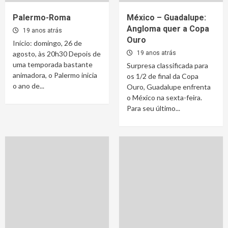
Palermo-Roma
México – Guadalupe:
Angloma quer a Copa
19 anos atrás
Ouro
Início: domingo, 26 de
agosto, às 20h30 Depois de
19 anos atrás
uma temporada bastante
Surpresa classificada para
animadora, o Palermo inicia
os 1/2 de final da Copa
o ano de...
Ouro, Guadalupe enfrenta
o México na sexta-feira.
Para seu último...