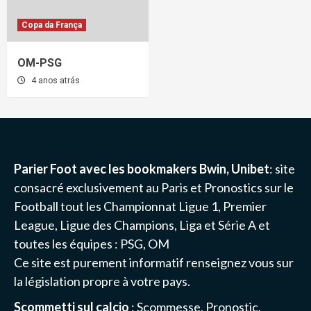
Copa da França
OM-PSG
4 anos atrás
Parier Foot avec les bookmakers Bwin, Unibet
: site
consacré exclusivement au Paris et Pronostics sur le
Football tout les Championnat
Ligue 1
, Premier
League, Ligue des Champions, Liga et Série A et
toutes les équipes :
PSG
, OM
Ce site est purement informatif renseignez vous sur
la législation propre à votre pays.
Scommetti sul calcio
: Scommesse, Pronostic,