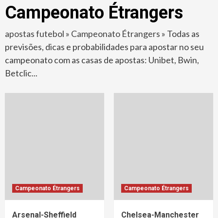
Campeonato Étrangers
apostas futebol
»
Campeonato Étrangers
» Todas as
previsões, dicas e probabilidades para apostar no seu
campeonato com as casas de apostas: Unibet, Bwin,
Betclic...
Campeonato Étrangers
Campeonato Étrangers
Arsenal-Sheffield
Chelsea-Manchester