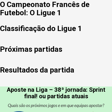
O Campeonato Francês de
Futebol: O Ligue 1
Classificação do Ligue 1
Próximas partidas
Resultados da partida
Aposte na Liga – 38ª jornada: Sprint
final! ou partidas atuais
Quais são os próximos jogos e em que equipas apostar?