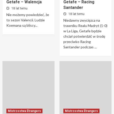
Getafe – Walencja
Getafe – Racing
Santander
18 lat temu
18 lat temu
Nie możemy powiedzieć, że
to sezon Valencii. Ludzie
Niedawny zwycięzca na
Koemana są bliscy...
trawniku Realu Madryt (1-0)
w La Liga, Getafe będzie
chciał potwierdzić w środę
przeciwko Racing
Santander podczas ...
Mistrzostwa Étrangers
Mistrzostwa Étrangers