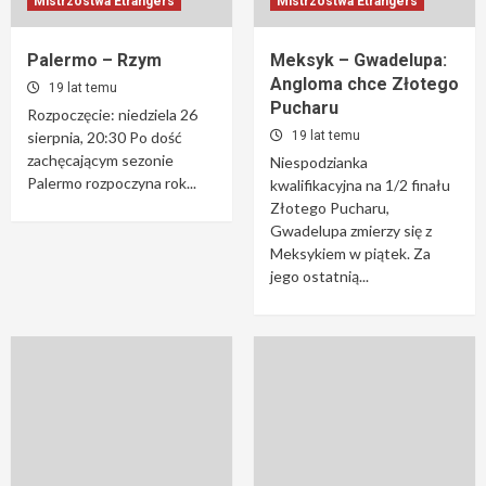
Mistrzostwa Étrangers
Mistrzostwa Étrangers
Palermo – Rzym
Meksyk – Gwadelupa:
Angloma chce Złotego
19 lat temu
Pucharu
Rozpoczęcie: niedziela 26
sierpnia, 20:30 Po dość
19 lat temu
zachęcającym sezonie
Niespodzianka
Palermo rozpoczyna rok...
kwalifikacyjna na 1/2 finału
Złotego Pucharu,
Gwadelupa zmierzy się z
Meksykiem w piątek. Za
jego ostatnią...