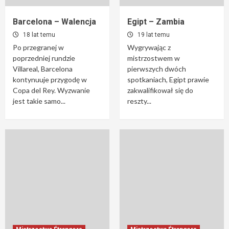
Barcelona – Walencja
Egipt – Zambia
18 lat temu
19 lat temu
Po przegranej w
Wygrywając z
poprzedniej rundzie
mistrzostwem w
Villareal, Barcelona
pierwszych dwóch
kontynuuje przygodę w
spotkaniach, Egipt prawie
Copa del Rey. Wyzwanie
zakwalifikował się do
jest takie samo...
reszty...