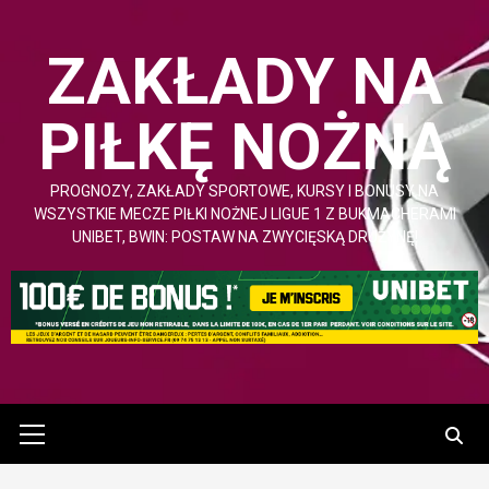
Przejdź
do
ZAKŁADY NA
treści
PIŁKĘ NOŻNĄ
PROGNOZY, ZAKŁADY SPORTOWE, KURSY I BONUSY NA
WSZYSTKIE MECZE PIŁKI NOŻNEJ LIGUE 1 Z BUKMACHERAMI
UNIBET, BWIN: POSTAW NA ZWYCIĘSKĄ DRUŻYNĘ!
Menu
Główne