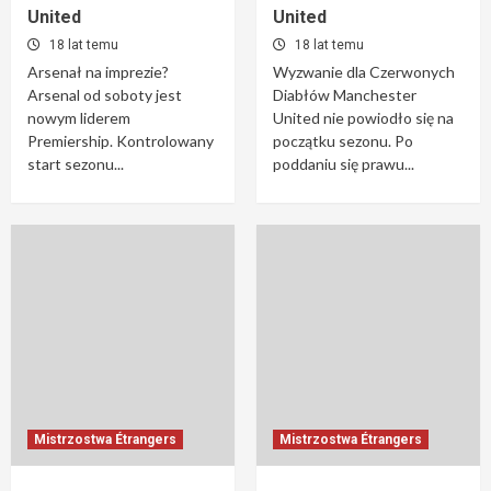
United
United
18 lat temu
18 lat temu
Arsenał na imprezie?
Wyzwanie dla Czerwonych
Arsenal od soboty jest
Diabłów Manchester
nowym liderem
United nie powiodło się na
Premiership. Kontrolowany
początku sezonu. Po
start sezonu...
poddaniu się prawu...
Mistrzostwa Étrangers
Mistrzostwa Étrangers