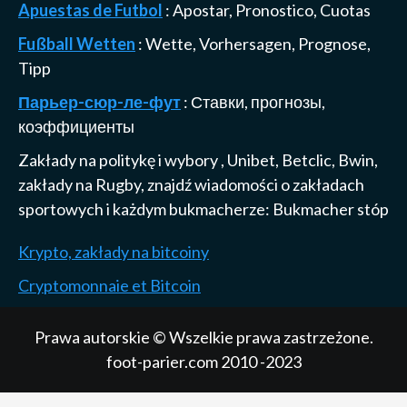
Apuestas de Futbol
: Apostar, Pronostico, Cuotas
Fußball Wetten
: Wette, Vorhersagen, Prognose,
Tipp
Парьер-сюр-ле-фут
: Ставки, прогнозы,
коэффициенты
Zakłady na politykę i wybory
,
Unibet, Betclic, Bwin,
zakłady na Rugby
, znajdź wiadomości o zakładach
sportowych i każdym bukmacherze:
Bukmacher stóp
Krypto, zakłady na bitcoiny
Cryptomonnaie et Bitcoin
Prawa autorskie © Wszelkie prawa zastrzeżone.
foot-parier.com 2010 -2023