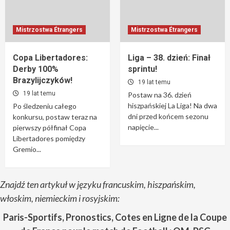
Mistrzostwa Étrangers
Mistrzostwa Étrangers
Copa Libertadores:
Liga – 38. dzień: Finał
Derby 100%
sprintu!
Brazylijczyków!
19 lat temu
19 lat temu
Postaw na 36. dzień
hiszpańskiej La Liga! Na dwa
Po śledzeniu całego
dni przed końcem sezonu
konkursu, postaw teraz na
napięcie...
pierwszy półfinał Copa
Libertadores pomiędzy
Gremio...
Znajdź ten artykuł w języku francuskim, hiszpańskim,
włoskim, niemieckim i rosyjskim:
Paris-Sportifs, Pronostics, Cotes en Ligne de la Coupe