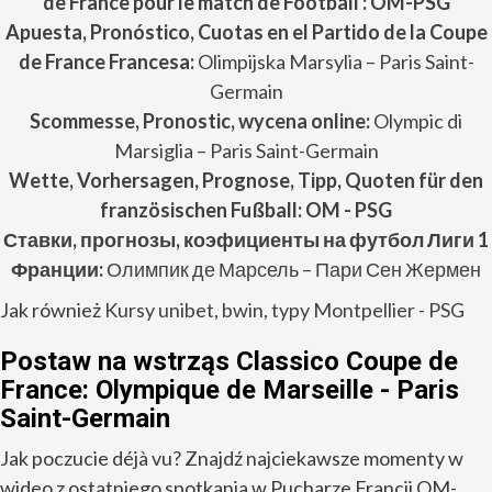
de France pour le match de Football : OM-PSG
Apuesta, Pronóstico, Cuotas en el Partido de
la Coupe
de France
Francesa:
Olimpijska Marsylia – Paris Saint-
Germain
Scommesse, Pronostic, wycena online:
Olympic di
Marsiglia – Paris Saint-Germain
Wette, Vorhersagen, Prognose, Tipp, Quoten für den
französischen Fußball: OM - PSG
Ставки, прогнозы, коэфициенты на футбол Лиги 1
Франции:
Олимпик де Марсель – Пари Сен Жермен
Jak również
Kursy unibet, bwin, typy Montpellier - PSG
Postaw na wstrząs Classico Coupe de
France: Olympique de Marseille - Paris
Saint-Germain
Jak poczucie déjà vu? Znajdź najciekawsze momenty w
wideo z ostatniego spotkania w Pucharze Francji OM-