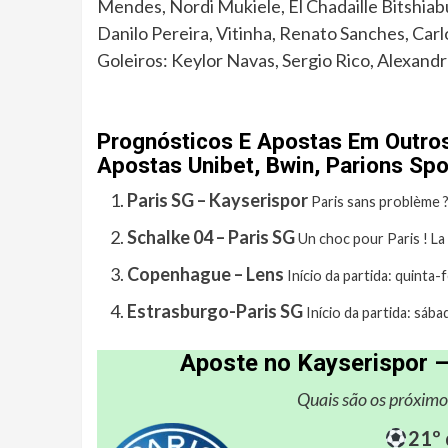
Mendes, Nordi Mukiele, El Chadaille Bitshiab
Danilo Pereira, Vitinha, Renato Sanches, Carl
Goleiros: Keylor Navas, Sergio Rico, Alexand
Prognósticos E Apostas Em Outro
Apostas Unibet, Bwin, Parions Sp
Paris SG – Kayserispor
Paris sans problème ?
Schalke 04 – Paris SG
Un choc pour Paris ! La 
Copenhague – Lens
Início da partida: quinta-
Estrasburgo-Paris SG
Início da partida: sába
Aposte no Kayserispor 
Quais são os próximo
21º 