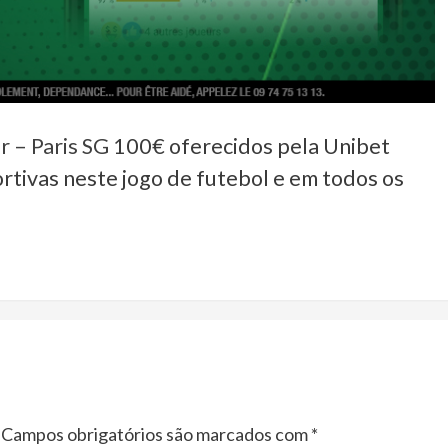
r – Paris SG
100€ oferecidos pela Unibet
rtivas neste jogo de futebol e em todos os
Campos obrigatórios são marcados com
*