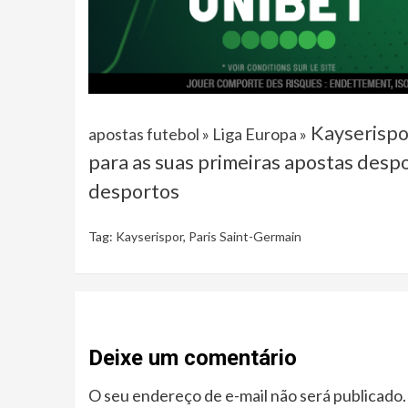
Kayserispo
apostas futebol
»
Liga Europa
»
para as suas primeiras apostas despo
desportos
Tag:
Kayserispor
,
Paris Saint-Germain
Deixe um comentário
O seu endereço de e-mail não será publicado.