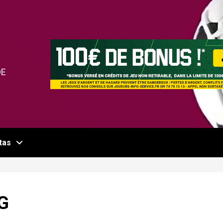
DE
tas
SG