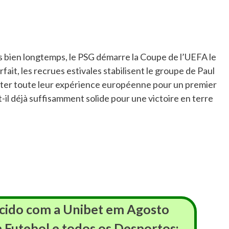
s bien longtemps, le PSG démarre la Coupe de l’UEFA le
fait, les recrues estivales stabilisent le groupe de Paul
orter toute leur expérience européenne pour un premier
-il déjà suffisamment solide pour une victoire en terre
cido com a Unibet em
Agosto
m Futebol e todos os Desportos: