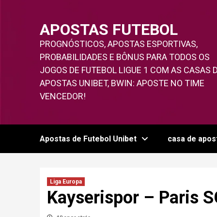
Ir
para
APOSTAS FUTEBOL
o
PROGNÓSTICOS, APOSTAS ESPORTIVAS,
conteúdo
PROBABILIDADES E BÔNUS PARA TODOS OS
JOGOS DE FUTEBOL LIGUE 1 COM AS CASAS 
APOSTAS UNIBET, BWIN: APOSTE NO TIME
VENCEDOR!
Apostas de Futebol Unibet
casa de apos
Liga Europa
Kayserispor – Paris 