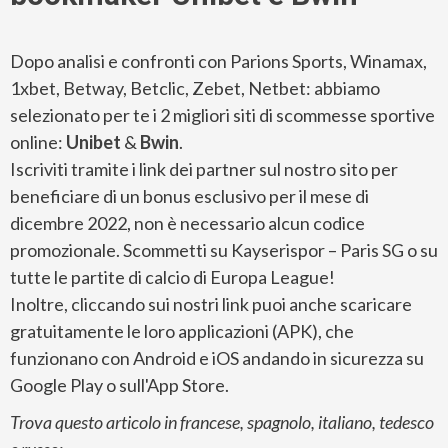
Dopo analisi e confronti con Parions Sports, Winamax,
1xbet, Betway, Betclic, Zebet, Netbet: abbiamo
selezionato per te i 2 migliori siti di scommesse sportive
online:
Unibet
&
Bwin
.
Iscriviti tramite i link dei partner sul nostro sito per
beneficiare di un bonus esclusivo per il mese di
dicembre 2022, non è necessario alcun codice
promozionale. Scommetti su Kayserispor – Paris SG o su
tutte le partite di calcio di Europa League!
Inoltre, cliccando sui nostri link puoi anche scaricare
gratuitamente le loro applicazioni (APK), che
funzionano con Android e iOS andando in sicurezza su
Google Play o sull'App Store.
Trova questo articolo in francese, spagnolo, italiano, tedesco