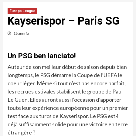
Europa League
Kayserispor – Paris SG
18 anni fa
Un PSG ben lanciato!
Auteur de son meilleur début de saison depuis bien
longtemps, le PSG démarre la Coupe de l’UEFA le
coeur léger. Même si tout n’est pas encore parfait,
les recrues estivales stabilisent le groupe de Paul
Le Guen. Elles auront aussi l’occasion d’apporter
toute leur expérience européenne pour un premier
test face aux turcs de Kayserispor. Le PSG est-il
déjà suffisamment solide pour une victoire en terre
étrangère ?