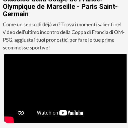
Olympique de Marseille - Paris Saint-
Germain
Come un senso di déjà vu? Trova i momenti salienti nel
video dell'ultimo incontro della Coppa di Francia di OM-
PSG, aggiusta i tuoi pronostici per fare le tue prime
scommesse sportive!