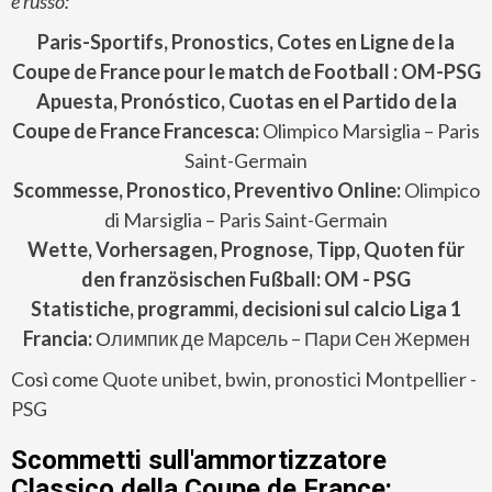
e russo:
Paris-Sportifs, Pronostics, Cotes en Ligne de la
Coupe de France pour le match de Football : OM-PSG
Apuesta, Pronóstico, Cuotas en el Partido de
la
Coupe de France
Francesca:
Olimpico Marsiglia – Paris
Saint-Germain
Scommesse, Pronostico, Preventivo Online:
Olimpico
di Marsiglia – Paris Saint-Germain
Wette, Vorhersagen, Prognose, Tipp, Quoten für
den französischen Fußball: OM - PSG
Statistiche, programmi, decisioni sul calcio Liga 1
Francia:
Олимпик де Марсель – Пари Сен Жермен
Così come
Quote unibet, bwin, pronostici Montpellier -
PSG
Scommetti sull'ammortizzatore
Classico della Coupe de France: