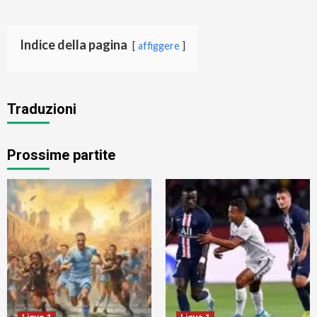
Indice della pagina
affiggere
Traduzioni
Prossime partite