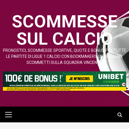
Salta
al
SCOMMESSE
contenuto
SUL CALCIO
PRONOSTICI, SCOMMESSE SPORTIVE, QUOTE E BONUS PER TUTTE
LE PARTITE DI LIGUE 1 CALCIO CON BOOKMAKERS UNIBET, BWIN:
SCOMMETTI SULLA SQUADRA VINCENTE!
Menù
primario