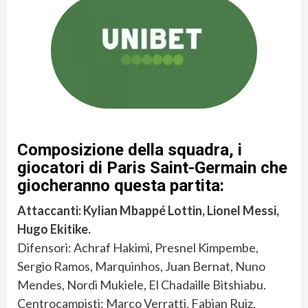
Composizione della squadra, i
giocatori di Paris Saint-Germain che
giocheranno questa partita:
Attaccanti: Kylian Mbappé Lottin, Lionel Messi,
Hugo Ekitike.
Difensori: Achraf Hakimi, Presnel Kimpembe,
Sergio Ramos, Marquinhos, Juan Bernat, Nuno
Mendes, Nordi Mukiele, El Chadaille Bitshiabu.
Centrocampisti: Marco Verratti, Fabian Ruiz,