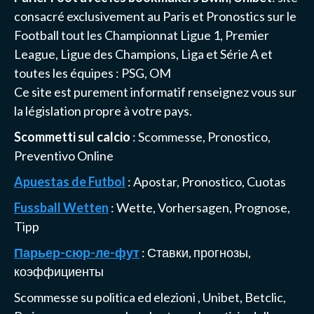
consacré exclusivement au Paris et Pronostics sur le
Football tout les Championnat
Ligue 1
, Premier
League, Ligue des Champions, Liga et Série A et
toutes les équipes :
PSG
, OM
Ce site est purement informatif renseignez vous sur
la législation propre à votre pays.
Scommetti sul calcio
: Scommesse, Pronostico,
Preventivo Online
Apuestas de Futbol
: Apostar, Pronostico, Cuotas
Fussball Wetten
: Wette, Vorhersagen, Prognose,
Tipp
Парьер-сюр-ле-фут
: Ставки, прогнозы,
коэффициенты
Scommesse su politica ed elezioni
,
Unibet, Betclic,