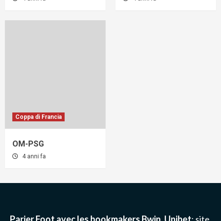
Coppa di Francia
OM-PSG
4 anni fa
Parier Foot avec les bookmakers Bwin, Unibet
: site