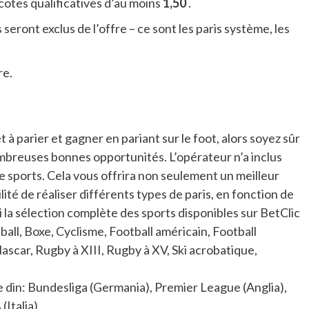
 cotes qualificatives d’au moins
1,50
.
 seront exclus de l’offre – ce sont les paris système, les
.
re.
êt à parier et gagner en pariant sur le foot, alors soyez sûr
mbreuses bonnes opportunités. L’opérateur n’a inclus
de sports. Cela vous offrira non seulement un meilleur
ité de réaliser différents types de paris, en fonction de
i la sélection complète des sports disponibles sur BetClic
ball, Boxe, Cyclisme, Football américain, Football
ascar, Rugby à XIII, Rugby à XV, Ski acrobatique,
e din: Bundesliga (Germania), Premier League (Anglia),
(Italia)