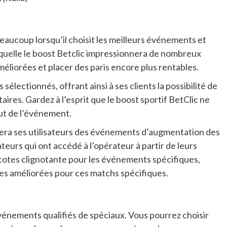
eaucoup lorsqu’il choisit les meilleurs événements et
 laquelle le boost Betclic impressionnera de nombreux
méliorées et placer des paris encore plus rentables.
lectionnés, offrant ainsi à ses clients la possibilité de
ires. Gardez à l’esprit que le boost sportif BetClic ne
ut de l’événement.
mera ses utilisateurs des événements d’augmentation des
teurs qui ont accédé à l’opérateur à partir de leurs
 cotes clignotante pour les événements spécifiques,
tes améliorées pour ces matchs spécifiques.
vénements qualifiés de spéciaux. Vous pourrez choisir