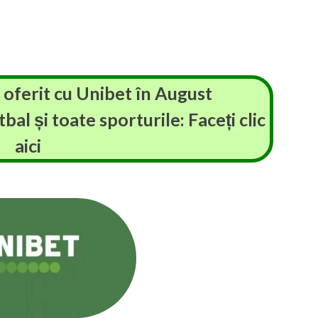
oferit cu Unibet în
August
al și toate sporturile: Faceți clic
aici