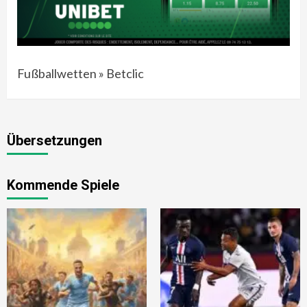
Fußballwetten
»
Betclic
Übersetzungen
Kommende Spiele