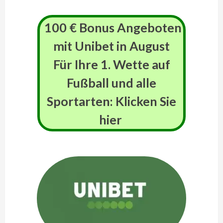
100 € Bonus Angeboten
mit Unibet in
August
Für Ihre 1. Wette auf
Fußball und alle
Sportarten: Klicken Sie
hier