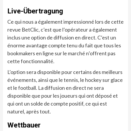
Live-Übertragung
Ce qui nous a également impressionné lors de cette
revue BetClic, c’est que l’opérateur a également
inclus une option de diffusion en direct. C’est un
énorme avantage compte tenu du fait que tous les
bookmakers en ligne sur le marché n’offrent pas
cette fonctionnalité.
L’option sera disponible pour certains des meilleurs
événements, ainsi que le tennis, le hockey sur glace
et le football. La diffusion en direct ne sera
disponible que pour les joueurs qui ont déposé et
qui ont un solde de compte positif, ce qui est
naturel, après tout.
Wettbauer