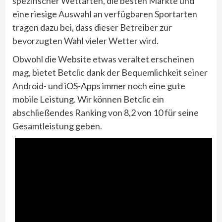
spezifischer Wettarten, die besten Märkte und
eine riesige Auswahl an verfügbaren Sportarten
tragen dazu bei, dass dieser Betreiber zur
bevorzugten Wahl vieler Wetter wird.
Obwohl die Website etwas veraltet erscheinen
mag, bietet Betclic dank der Bequemlichkeit seiner
Android- und iOS-Apps immer noch eine gute
mobile Leistung. Wir können Betclic ein
abschließendes Ranking von 8,2 von 10 für seine
Gesamtleistung geben.