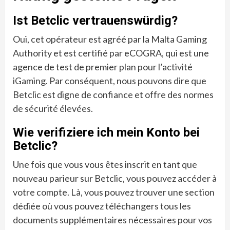
Ist Betclic vertrauenswürdig?
Oui, cet opérateur est agréé par la Malta Gaming
Authority et est certifié par eCOGRA, qui est une
agence de test de premier plan pour l’activité
iGaming. Par conséquent, nous pouvons dire que
Betclic est digne de confiance et offre des normes
de sécurité élevées.
Wie verifiziere ich mein Konto bei
Betclic?
Une fois que vous vous êtes inscrit en tant que
nouveau parieur sur Betclic, vous pouvez accéder à
votre compte. Là, vous pouvez trouver une section
dédiée où vous pouvez téléchangers tous les
documents supplémentaires nécessaires pour vos