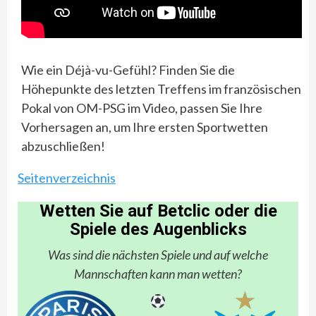
Wie ein Déjà-vu-Gefühl? Finden Sie die
Höhepunkte des letzten Treffens im französischen
Pokal von OM-PSG im Video, passen Sie Ihre
Vorhersagen an, um Ihre ersten Sportwetten
abzuschließen!
Seitenverzeichnis
Wetten Sie auf Betclic oder die
Spiele des Augenblicks
Was sind die nächsten Spiele und auf welche
Mannschaften kann man wetten?