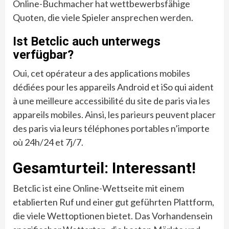
Online-Buchmacher hat wettbewerbsfähige
Quoten, die viele Spieler ansprechen werden.
Ist Betclic auch unterwegs
verfügbar?
Oui, cet opérateur a des applications mobiles
dédiées pour les appareils Android et iSo qui aident
à une meilleure accessibilité du site de paris via les
appareils mobiles. Ainsi, les parieurs peuvent placer
des paris via leurs téléphones portables n’importe
où 24h/24 et 7j/7.
Gesamturteil: Interessant!
Betclic ist eine Online-Wettseite mit einem
etablierten Ruf und einer gut geführten Plattform,
die viele Wettoptionen bietet. Das Vorhandensein