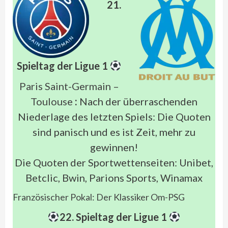
21.
Spieltag der Ligue 1
Paris Saint-Germain –
Toulouse
:
Nach der überraschenden
Niederlage des letzten Spiels: Die Quoten
sind panisch und es ist Zeit, mehr zu
gewinnen!
Die Quoten der Sportwettenseiten: Unibet,
Betclic, Bwin, Parions Sports, Winamax
Französischer Pokal: Der Klassiker Om-PSG
22. Spieltag der Ligue 1