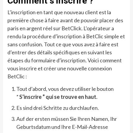
Comment s’inscrire ?
L’inscription en tant que nouveau client est la
première chose à faire avant de pouvoir placer des
paris en argent réel sur BetClick. L’opérateur a
rendu la procédure d’inscription à BetClic simple et
sans confusion. Tout ce que vous avez à faire est
d’entrer des détails spécifiques en suivant les
étapes du formulaire d’inscription. Voici comment
vous inscrire et créer une nouvelle connexion
BetClic :
Tout d’abord, vous devez utiliser le bouton
”
S’inscrire ” qui se trouve en haut.
Es sind drei Schritte zu durchlaufen.
Auf der ersten müssen Sie Ihren Namen, Ihr
Geburtsdatum und Ihre E-Mail-Adresse