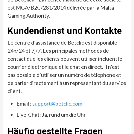
est MGA/B2C/281/2014 délivrée par la Malta
Gaming Authority.
Kundendienst und Kontakte
Le centre d’assistance de Betclic est disponible
24h/24 et 7j/7. Les principales méthodes de
contact que les clients peuvent utiliser incluent le
courrier électronique et le chat en direct. Il n’est
pas possible d’utiliser un numéro de téléphone et
de parler directement à un représentant du service
client.
Email :
support@betclic.com
Live-Chat: Ja, rund um die Uhr
Häufig gestellte Fragen