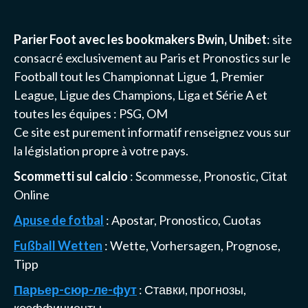
Parier Foot avec les bookmakers Bwin, Unibet
: site
consacré exclusivement au Paris et Pronostics sur le
Football tout les Championnat
Ligue 1
, Premier
League, Ligue des Champions, Liga et Série A et
toutes les équipes :
PSG
, OM
Ce site est purement informatif renseignez vous sur
la législation propre à votre pays.
Scommetti sul calcio
: Scommesse, Pronostic, Citat
Online
Apuse de fotbal
: Apostar, Pronostico, Cuotas
Fußball Wetten
: Wette, Vorhersagen, Prognose,
Tipp
Парьер-сюр-ле-фут
: Ставки, прогнозы,
коэффициенты