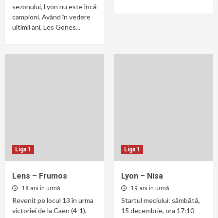
sezonului, Lyon nu este încă
campioni. Având în vedere
ultimii ani, Les Gones...
Liga 1
Liga 1
Lens – Frumos
Lyon – Nisa
18 ani în urmă
19 ani în urmă
Revenit pe locul 13 în urma
Startul meciului: sâmbătă,
victoriei de la Caen (4-1),
15 decembrie, ora 17:10