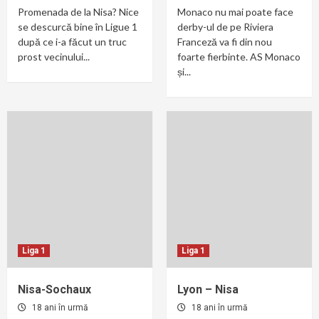
Promenada de la Nisa? Nice
Monaco nu mai poate face
se descurcă bine în Ligue 1
derby-ul de pe Riviera
după ce i-a făcut un truc
Franceză va fi din nou
prost vecinului...
foarte fierbinte. AS Monaco
și...
Liga 1
Liga 1
Nisa-Sochaux
Lyon – Nisa
18 ani în urmă
18 ani în urmă