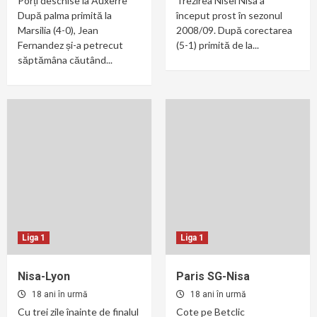
Porți deschise la Auxerre
Trezirea Nisei Nisa a
După palma primită la
început prost în sezonul
Marsilia (4-0), Jean
2008/09. După corectarea
Fernandez și-a petrecut
(5-1) primită de la...
săptămâna căutând...
Liga 1
Liga 1
Nisa-Lyon
Paris SG-Nisa
18 ani în urmă
18 ani în urmă
Cu trei zile înainte de finalul
Cote pe Betclic