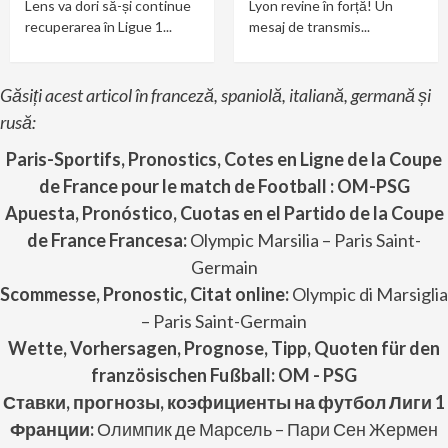
Lens va dori să-și continue
Lyon revine în forță! Un
recuperarea în Ligue 1...
mesaj de transmis...
Găsiți acest articol în franceză, spaniolă, italiană, germană și
rusă:
Paris-Sportifs, Pronostics, Cotes en Ligne de la Coupe
de France pour le match de Football : OM-PSG
Apuesta, Pronóstico, Cuotas en el Partido de
la Coupe
de France
Francesa:
Olympic Marsilia – Paris Saint-
Germain
Scommesse, Pronostic, Citat online:
Olympic di Marsiglia
– Paris Saint-Germain
Wette, Vorhersagen, Prognose, Tipp, Quoten für den
französischen Fußball: OM - PSG
Ставки, прогнозы, коэфициенты на футбол Лиги 1
Франции:
Олимпик де Марсель – Пари Сен Жермен