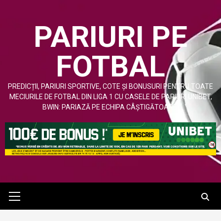
Sari
la
PARIURI PE
conținut
FOTBAL
PREDICȚII, PARIURI SPORTIVE, COTE ȘI BONUSURI PENTRU TOATE
MECIURILE DE FOTBAL DIN LIGA 1 CU CASELE DE PARIURI UNIBET,
BWIN: PARIAZĂ PE ECHIPA CÂȘTIGĂTOARE!
meniu
principal