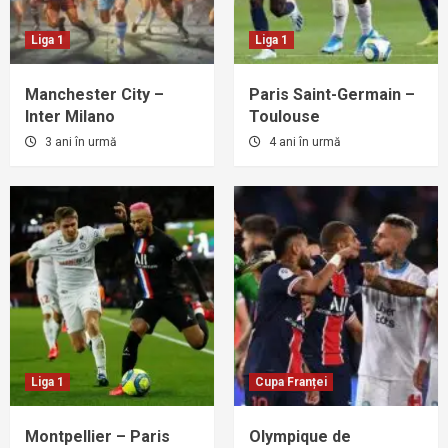
Liga 1
Liga 1
Manchester City –
Paris Saint-Germain –
Inter Milano
Toulouse
3 ani în urmă
4 ani în urmă
Liga 1
Cupa Franței
Montpellier – Paris
Olympique de