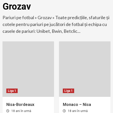
Grozav
Pariuri pe fotbal
»
Grozav
» Toate predicțiile, sfaturile și
cotele pentru pariuri pe jucători de fotbal și echipa cu
casele de pariuri: Unibet, Bwin, Betclic...
Liga 1
Liga 1
Nisa-Bordeaux
Monaco – Nisa
18 ani în urmă
18 ani în urmă