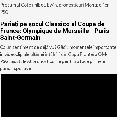
Precum și
Cote unibet, bwin, pronosticuri Montpellier -
PSG
Pariați pe șocul Classico al Coupe de
France: Olympique de Marseille - Paris
Saint-Germain
Ca un sentiment de déjà vu? Găsiți momentele importante
în videoclip ale ultimei întâlniri din Cupa Franței a OM-
PSG, ajustați-vă pronosticurile pentru a face primele
pariuri sportive!