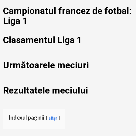
Campionatul francez de fotbal:
Liga 1
Clasamentul Liga 1
Următoarele meciuri
Rezultatele meciului
Indexul paginii
afişa