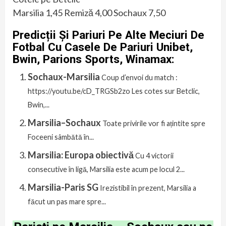
Marsilia 1,45 Remiză 4,00 Sochaux 7,50
Predicții Și Pariuri Pe Alte Meciuri De
Fotbal Cu Casele De Pariuri Unibet,
Bwin, Parions Sports, Winamax:
Sochaux-Marsilia
Coup d’envoi du match :
https://youtu.be/cD_TRGSb2zo Les cotes sur Betclic,
Bwin,...
Marsilia–Sochaux
Toate privirile vor fi ațintite spre
Foceeni sâmbătă în...
Marsilia: Europa obiectivă
Cu 4 victorii
consecutive în ligă, Marsilia este acum pe locul 2...
Marsilia-Paris SG
Irezistibil în prezent, Marsilia a
făcut un pas mare spre...