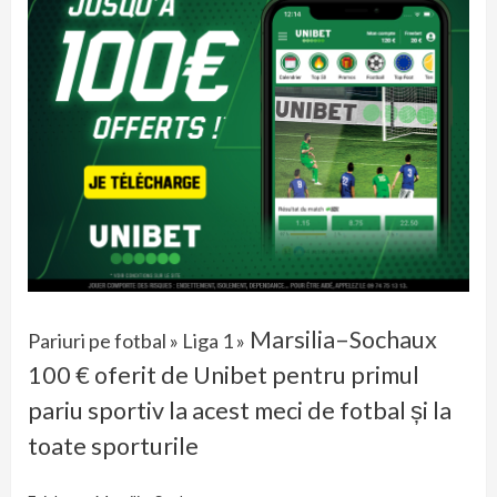
Marsilia–Sochaux
Pariuri pe fotbal
»
Liga 1
»
100 € oferit de Unibet pentru primul
pariu sportiv la acest meci de fotbal și la
toate sporturile