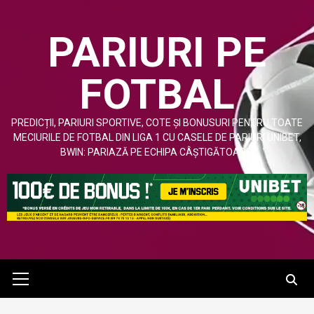
Sari
la
PARIURI PE
conținut
FOTBAL
PREDICȚII, PARIURI SPORTIVE, COTE ȘI BONUSURI PENTRU TOATE
MECIURILE DE FOTBAL DIN LIGA 1 CU CASELE DE PARIURI UNIBET,
BWIN: PARIAZĂ PE ECHIPA CÂȘTIGĂTOARE!
meniu
principal