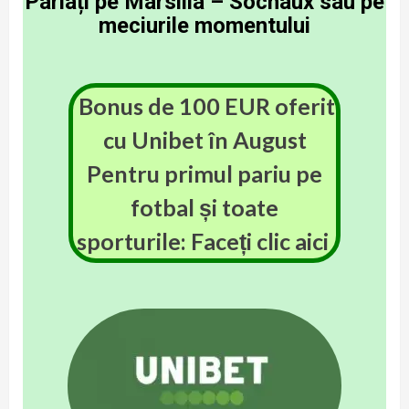
Pariați pe Marsilia – Sochaux sau pe
meciurile momentului
Bonus de 100 EUR oferit
cu Unibet în
August
Pentru primul pariu pe
fotbal și toate
sporturile: Faceți clic aici