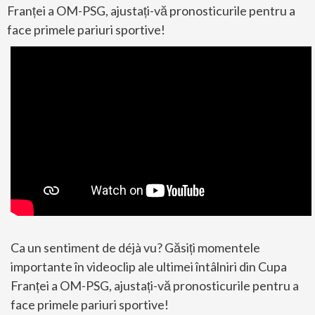
Franței a OM-PSG, ajustați-vă pronosticurile pentru a
face primele pariuri sportive!
Ca un sentiment de déjà vu? Găsiți momentele
importante în videoclip ale ultimei întâlniri din Cupa
Franței a OM-PSG, ajustați-vă pronosticurile pentru a
face primele pariuri sportive!