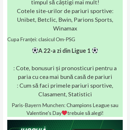
timpul să câștigi mai mult!
Cotele site-urilor de pariuri sportive:
Unibet, Betclic, Bwin, Parions Sports,
Winamax
Cupa Franței: clasicul Om-PSG
A 22-a zi din Ligue 1
: Cote, bonusuri și pronosticuri pentru a
paria cu cea mai bună casă de pariuri
: Cum să faci primele pariuri sportive,
Clasament, Statistici
Paris-Bayern Munchen
: Champions League sau
Valentine's Day
trebuie să alegi!