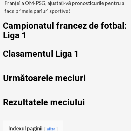
Franței a OM-PSG, ajustați-vă pronosticurile pentru a
face primele pariuri sportive!
Campionatul francez de fotbal:
Liga 1
Clasamentul Liga 1
Următoarele meciuri
Rezultatele meciului
Indexul paginii
afişa