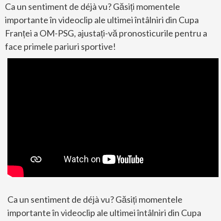
Ca un sentiment de déjà vu? Găsiți momentele
importante în videoclip ale ultimei întâlniri din Cupa
Franței a OM-PSG, ajustați-vă pronosticurile pentru a
face primele pariuri sportive!
Ca un sentiment de déjà vu? Găsiți momentele
importante în videoclip ale ultimei întâlniri din Cupa