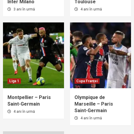
Inter Milano
Toulouse
3 ani în urmă
4 ani în urmă
Liga 1
Cupa Franței
Montpellier – Paris
Olympique de
Saint-Germain
Marseille – Paris
Saint-Germain
4 ani în urmă
4 ani în urmă