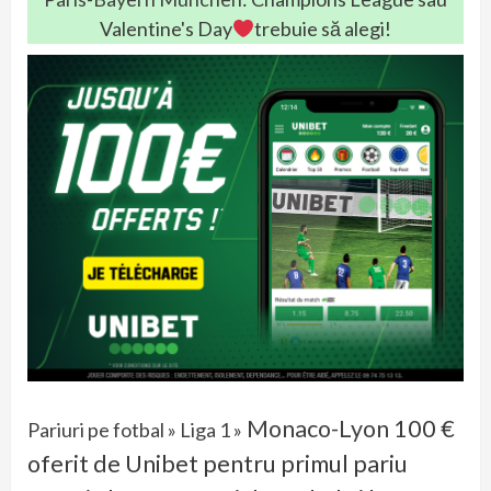
Valentine's Day
trebuie să alegi!
Monaco-Lyon
100 €
Pariuri pe fotbal
»
Liga 1
»
oferit de Unibet pentru primul pariu