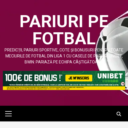
Sari
la
PARIURI PE
conținut
FOTBAL
PREDICȚII, PARIURI SPORTIVE, COTE ȘI BONUSURI PENTRU TOATE
MECIURILE DE FOTBAL DIN LIGA 1 CU CASELE DE PARIURI UNIBET,
BWIN: PARIAZĂ PE ECHIPA CÂȘTIGĂTOARE!
meniu
principal