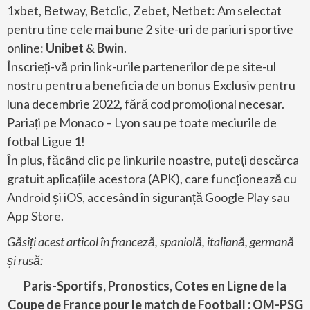
1xbet, Betway, Betclic, Zebet, Netbet: Am selectat
pentru tine cele mai bune 2 site-uri de pariuri sportive
online:
Unibet
&
Bwin
.
Înscrieți-vă prin link-urile partenerilor de pe site-ul
nostru pentru a beneficia de un bonus Exclusiv pentru
luna decembrie 2022, fără cod promoțional necesar.
Pariați pe Monaco – Lyon sau pe toate meciurile de
fotbal Ligue 1!
În plus, făcând clic pe linkurile noastre, puteți descărca
gratuit aplicațiile acestora (APK), care funcționează cu
Android și iOS, accesând în siguranță Google Play sau
App Store.
Găsiți acest articol în franceză, spaniolă, italiană, germană
și rusă:
Paris-Sportifs, Pronostics, Cotes en Ligne de la
Coupe de France pour le match de Football : OM-PSG