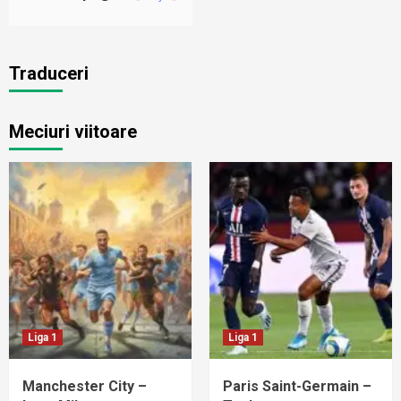
Traduceri
Meciuri viitoare
Liga 1
Liga 1
Manchester City –
Paris Saint-Germain –