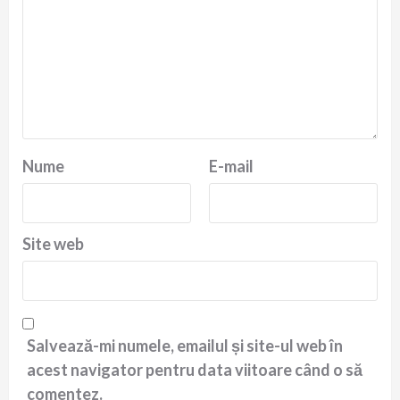
Nume
E-mail
Site web
Salvează-mi numele, emailul și site-ul web în
acest navigator pentru data viitoare când o să
comentez.