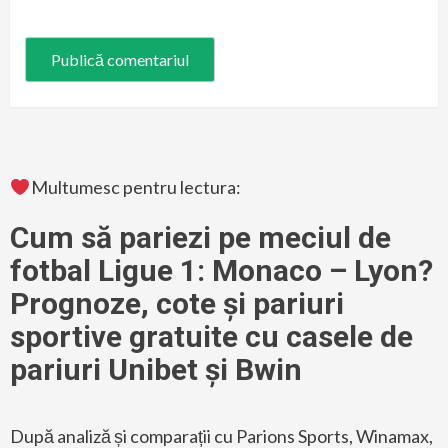
Multumesc pentru lectura:
Cum să pariezi pe meciul de
fotbal Ligue 1: Monaco – Lyon?
Prognoze, cote și pariuri
sportive gratuite cu casele de
pariuri Unibet și Bwin
După analiză și comparații cu Parions Sports, Winamax,