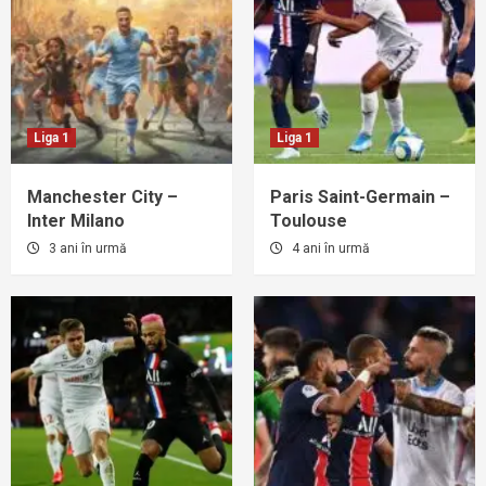
Liga 1
Liga 1
Manchester City –
Paris Saint-Germain –
Inter Milano
Toulouse
3 ani în urmă
4 ani în urmă