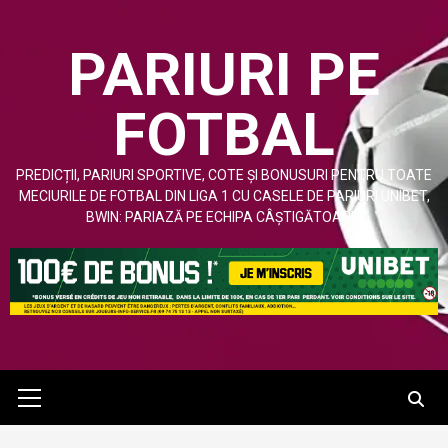
Sari
la
PARIURI PE
conținut
FOTBAL
PREDICȚII, PARIURI SPORTIVE, COTE ȘI BONUSURI PENTRU TOATE
MECIURILE DE FOTBAL DIN LIGA 1 CU CASELE DE PARIURI UNIBET,
BWIN: PARIAZĂ PE ECHIPA CÂȘTIGĂTOARE!
meniu
principal