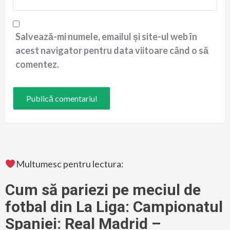
Salvează-mi numele, emailul și site-ul web în
acest navigator pentru data viitoare când o să
comentez.
Multumesc pentru lectura:
Cum să pariezi pe meciul de
fotbal din La Liga: Campionatul
Spaniei: Real Madrid –