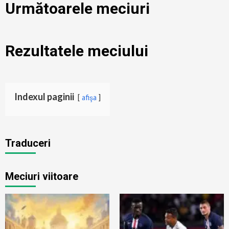
Următoarele meciuri
Rezultatele meciului
Indexul paginii
afişa
Traduceri
Meciuri viitoare