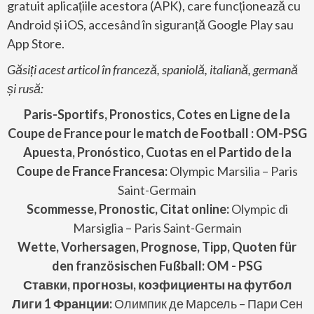
gratuit aplicațiile acestora (APK), care funcționează cu
Android și iOS, accesând în siguranță Google Play sau
App Store.
Găsiți acest articol în franceză, spaniolă, italiană, germană
și rusă:
Paris-Sportifs, Pronostics, Cotes en Ligne de la
Coupe de France pour le match de Football : OM-PSG
Apuesta, Pronóstico, Cuotas en el Partido de
la
Coupe de France
Francesa:
Olympic Marsilia – Paris
Saint-Germain
Scommesse, Pronostic, Citat online:
Olympic di
Marsiglia – Paris Saint-Germain
Wette, Vorhersagen, Prognose, Tipp, Quoten für
den französischen Fußball: OM - PSG
Ставки, прогнозы, коэфициенты на футбол
Лиги 1 Франции:
Олимпик де Марсель – Пари Сен