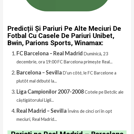
Predicții Și Pariuri Pe Alte Meciuri De
Fotbal Cu Casele De Pariuri Unibet,
Bwin, Parions Sports, Winamax:
FC Barcelona – Real Madrid
Duminică, 23
decembrie, ora 19:00 FC Barcelona primește Real...
Barcelona – Sevilla
D’un côté, le FC Barcelone a
plutôt mal débuté la...
Liga Campionilor 2007-2008
Cotele pe Betclic ale
câștigătorului Ligii...
Real Madrid – Sevilla
Învins de cinci ori în opt
meciuri, Real Madrid...