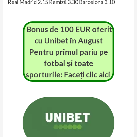
Real Madrid 2.15 Remiză 3.30 Barcelona 3.10
Bonus de 100 EUR oferit
cu Unibet în
August
Pentru primul pariu pe
fotbal și toate
sporturile: Faceți clic aici