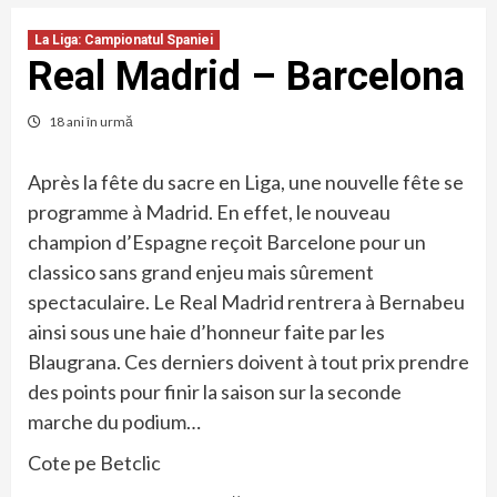
La Liga: Campionatul Spaniei
Real Madrid – Barcelona
18 ani în urmă
Après la fête du sacre en Liga, une nouvelle fête se
programme à Madrid. En effet, le nouveau
champion d’Espagne reçoit Barcelone pour un
classico sans grand enjeu mais sûrement
spectaculaire. Le Real Madrid rentrera à Bernabeu
ainsi sous une haie d’honneur faite par les
Blaugrana. Ces derniers doivent à tout prix prendre
des points pour finir la saison sur la seconde
marche du podium…
Cote pe Betclic