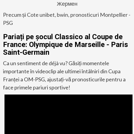
Жермен
Precum și
Cote unibet, bwin, pronosticuri Montpellier -
PSG
Pariați pe șocul Classico al Coupe de
France: Olympique de Marseille - Paris
Saint-Germain
Ca un sentiment de déjà vu? Găsiți momentele
importante în videoclip ale ultimei întâlniri din Cupa
Franței a OM-PSG, ajustați-vă pronosticurile pentru a
face primele pariuri sportive!