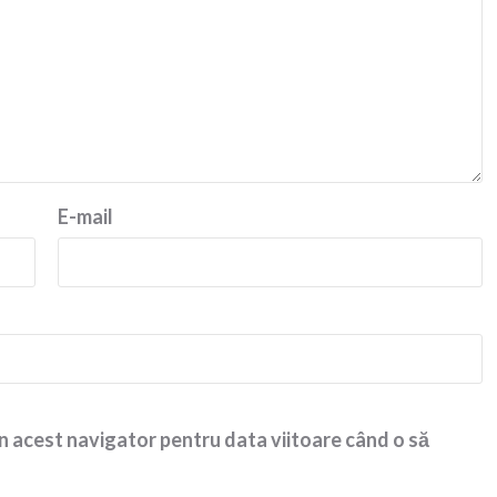
E-mail
în acest navigator pentru data viitoare când o să