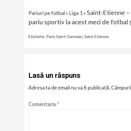
Saint-Etienne –
Pariuri pe fotbal
»
Liga 1
»
pariu sportiv la acest meci de fotbal ș
Etichete:
Paris Saint-Germain
,
Saint Etienne
Lasă un răspuns
Adresa ta de email nu va fi publicată.
Câmpuril
Comentariu
*