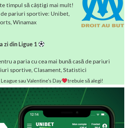
ste timpul să câștigi mai mult!
 de pariuri sportive: Unibet,
ports, Winamax
a zi din Ligue 1
entru a paria cu cea mai bună casă de pariuri
iuri sportive, Clasament, Statistici
 League sau Valentine's Day
trebuie să alegi!