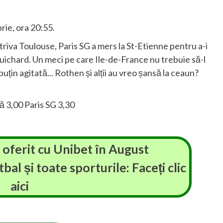
ie, ora 20:55.
triva Toulouse, Paris SG a mers la St-Etienne pentru a-i
uichard. Un meci pe care Ile-de-France nu trebuie să-l
țin agitată... Rothen și alții au vreo șansă la ceaun?
ă 3,00 Paris SG 3,30
oferit cu Unibet în
August
al și toate sporturile: Faceți clic
aici