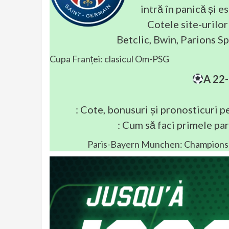
intră în panică și e
Cotele site-urilor
Betclic, Bwin, Parions S
Cupa Franței: clasicul Om-PSG
A 22-
: Cote, bonusuri și pronosticuri p
: Cum să faci primele par
Paris-Bayern Munchen
: Champions