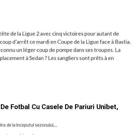
ête de la Ligue 2 avec cinq victoires pour autant de
coup d’arrêt ce mardi en Coupe de la Ligue face à Bastia.
econnu un léger coup de pompe dans ses troupes. La
placement à Sedan ? Les sangliers sont prêts à en
i De Fotbal Cu Casele De Pariuri Unibet,
s de la începutul sezonului,...