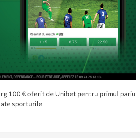
urg
100 € oferit de Unibet pentru primul pariu
oate sporturile