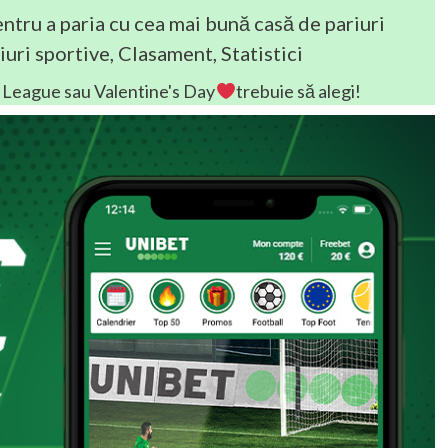
entru a paria cu cea mai bună casă de pariuri
iuri sportive, Clasament, Statistici
 League sau Valentine's Day
trebuie să alegi!