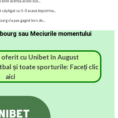
 este acerbă acolo sus...
 câștigat cu 5-0 acasă împotriva...
urg n’a pas gagné lors de...
sbourg sau Meciurile momentului
oferit cu Unibet în
August
al și toate sporturile: Faceți clic
aici