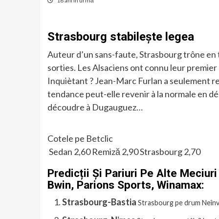
18 ani în urmă
Strasbourg stabilește legea
Auteur d’un sans-faute, Strasbourg trône en t
sorties. Les Alsaciens ont connu leur premier 
Inquiètant ? Jean-Marc Furlan a seulement r
tendance peut-elle revenir à la normale en dé
découdre à Dugauguez…
Cotele pe Betclic
Sedan 2,60 Remiză 2,90 Strasbourg 2,70
Predicții Și Pariuri Pe Alte Meciur
Bwin, Parions Sports, Winamax:
Strasbourg-Bastia
Strasbourg pe drum Neînvin